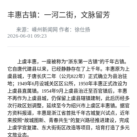
丰惠古镇：一河二街，文脉留芳
来源：嵊州新闻网 作者：徐仕扬
2026-06-01 09:23
上虞丰惠，一座被称为“浙东第一古镇”的千年古镇。
它自唐代建县以来，已经静静存在了上千年。丰惠原为上
虞县城，于唐长庆二年（公元822年）正式确立为县治驻
地；1949年6月设城关区区公所，1950年丰惠正式改设为
上虞县直属镇。1954年9月上虞县治迁至百官镇后，丰惠
不再作为上虞县城，仍保留上虞县辖镇建制，此后历经多
次行政区划调整，延续至今为绍兴市上虞区丰惠镇。据官
方资料报道，丰惠是浙江省首批千年古城复兴试点，近年
来按照“故城图新、青春共生”的复兴路径推进建设，完成
上虞学宫复建、东大街街区改造等项目，培育打造了多元
文旅业态。