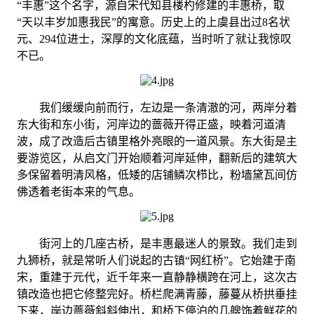
“丰惠”这个名字，源自宋代知县楼杓修建的丰惠桥，取
“天以丰岁加惠我民”的寓意。历史上的上虞县出过8名状
元、294位进士，深厚的文化底蕴，当时听了就让我惊叹
不已。
我们缓缓向前而行，左边是一条清澈的河，两岸分着
东大街和东小街，河岸边的蔷薇开得正盛，映着河道清
波，成了改造后古镇里格外亮眼的一道风景。东大街是主
要游览区，从启文门开始顺着河岸延伸，翻新后的建筑大
多保留着明清风格，低矮的店铺鳞次栉比，粉墙黛瓦间仿
佛透着老街本来的气息。
街河上的几座古桥，是丰惠最迷人的景致。我们走到
九狮桥，就是常听人们说起的古镇“网红桥”。它始建于南
宋，重建于元代，近千年来一直静静横跨在河上，这次古
镇改造也把它修整完好。桥栏爬满青藤，藤蔓从桥拱垂挂
下来，岸边蔷薇斜斜伸出，和桥下停泊的几艘饰着鲜花的