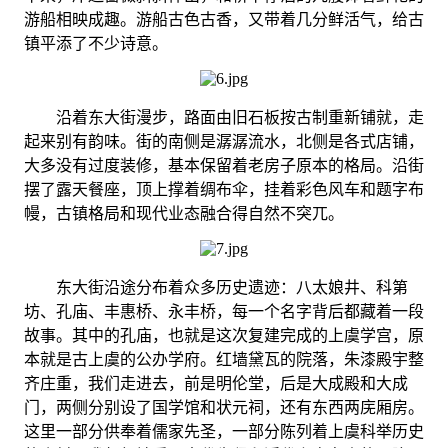
游船相映成趣。游船古色古香，又带着几分鲜活气，给古
镇平添了不少诗意。
沿着东大街漫步，路面由旧石板按古制重新铺就，走
起来别有韵味。街的南侧是潺潺流水，北侧是各式店铺，
大多没有过度装修，基本保留着老房子原本的格局。沿街
摆了露天餐座，顶上撑着绸布伞，挂着彩色风车和题字布
幔，古镇格局和现代业态融合得自然不突兀。
东大街沿途分布着众多历史遗迹：八太娘井、科第
坊、孔庙、丰惠桥、永丰桥，每一个名字背后都藏着一段
故事。其中的孔庙，也就是这次复建完成的上虞学宫，原
本就是古上虞的公办学府。红墙黛瓦的院落，朱漆殿宇整
齐庄重，我们走进去，前是明伦堂，后是大成殿和大成
门，两侧分别设了国学馆和状元祠，还有东西两庑厢房。
这里一部分供奉着儒家先圣，一部分陈列着上虞科举历史