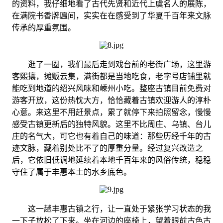
的资料，我仔细地看了古代先贤和近代上虞名人的展陈，
在满院书香牌匾间，实实在在感受到了华夏千百年来文脉
传承的厚重氛围。
逛了一圈，我们最后走到戏台前的老街广场，这里游
客熙攘，摊贩云集，满街都是当地吃食，老字号店铺里就
能吃到地道的绍兴风味和嵊州小吃。整座古镇目前免费对
游客开放，这份热忱大方，恰恰藏着古镇欢迎游人的淳朴
心意。来这里不用赶景点，累了就停下来拍照留念，慢慢
感受古镇更新后的独特风貌。这里不比周庄、乌镇、台儿
庄的名气大，可它也有着自己的味道：那些历经千年的古
迹文脉，藏着别处比不了的厚重分量。经过复兴改造之
后，它依旧低调地延续着本地千百年来的风俗传统，稳稳
守住了属于丰惠本土的水乡底色。
这一趟丰惠古镇之行，让一直处于紧张学习状态的我
一下子放松了下来。坐在河边的座椅上，望着眼前古色古