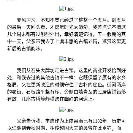
夏风习习，不知不觉已经过了整整一个五月。到五月
的最后一天回头看，才惊觉时光太匆匆，我差点记不清这
几个周末都有过哪些外出，幸好清楚记得，五一假期的其
中一天，父亲带我去了上虞丰惠的古镇老街，逛赏这里更
新后的古镇韵味。
我们从石头大牌坊走进古镇，这里的商业开发恰到好
处，和我去过的其他古镇不一样：它既保留了原有的水乡
格局，又在更新改造的时候守住了古朴的底色。街河两岸
的老街，石板路平整有序，旁侧白墙青瓦的民居店铺错落
有致，几座古桥静静横跨在幽静的河道上。
父亲告诉我，丰惠作为上虞县治已有1132年，历史可
以追溯到春秋时期，相传越国大夫范蠡曾在此垂钓；而