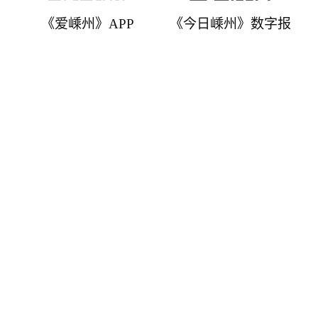
《爱嵊州》APP
《今日嵊州》数字报
嵊州市融媒体中心主办
浙江在线新闻网站平台支持
嵊州新闻网版权所有．保留所有权利. 浙新办〔2004〕47号.
浙ICP备05017992号