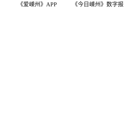
《爱嵊州》APP
《今日嵊州》数字报
嵊州市融媒体中心主办
浙江在线新闻网站平台支持
嵊州新闻网版权所有．保留所有权利. 浙新办〔2004〕47号.
浙ICP备05017992号