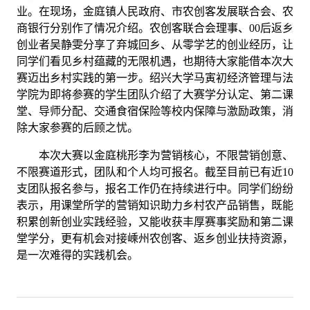
业。在现场，金庭镇人民政府、市农创客发展联合会、农
商银行分别作了情况介绍。农创客联合会理事、00后返乡
创业者吴静雯分享了弃城回乡、从零学艺的创业经历，让
同学们看见乡村蕴藏的无限机遇，也期待大家能借本次大
赛迈出乡村实践的第一步。绍兴大学马寅初经济管理与法
学院为即将参赛的学生团队介绍了大赛学分认定、第二课
堂、导师分配、交通食宿保险等校内保障与激励政策，消
除大家参赛的后顾之忧。
本次大赛以金庭桃形李为营销核心，不限营销创意、
不限赛道形式，团队和个人均可报名。截至目前已有近10
支团队报名参与，报名工作仍在持续进行中。同学们纷纷
表示，用课堂所学的营销知识助力乡村农产品销售，既能
积累创新创业实践经验，又能收获丰厚赛事奖励和第二课
堂学分，更有机会对接嵊州农创客、返乡创业扶持资源，
是一次难得的实践机会。