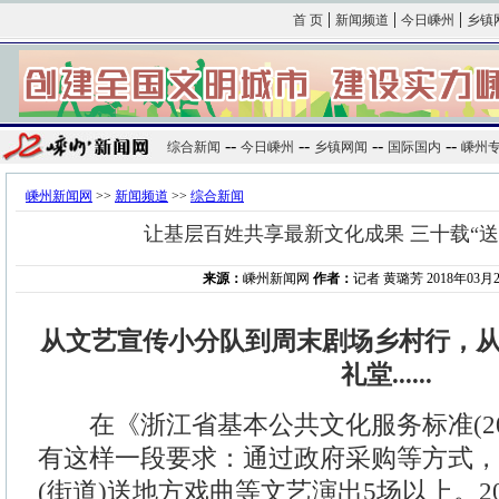
|
|
|
首 页
新闻频道
今日嵊州
乡镇
--
--
--
--
综合新闻
今日嵊州
乡镇网闻
国际国内
嵊州
嵊州新闻网
>>
新闻频道
>>
综合新闻
让基层百姓共享最新文化成果 三十载“送
来源：
嵊州新闻网
作者：
记者 黄璐芳 2018年03月29
从文艺宣传小分队到周末剧场乡村行，
礼堂......
在《浙江省基本公共文化服务标准(2015
有这样一段要求：通过政府采购等方式，
(街道)送地方戏曲等文艺演出5场以上。2