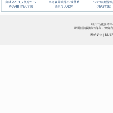
奔驰公布EQV概念MPV
皇马赢同城德比 武磊助
Steam年度游
将亮相日内瓦车展
西班牙人逆转
《绝地求生》
嵊州市融媒体中
嵊州新闻网版权所有．保留所有权
网站简介
|
版权