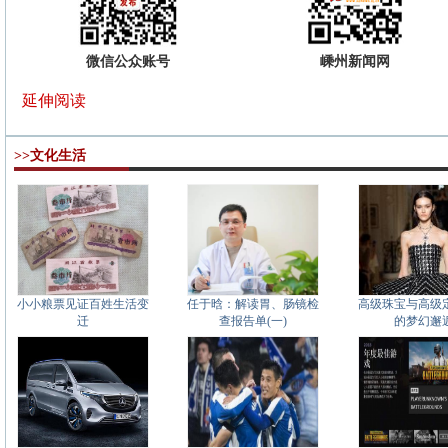
微信公众账号
嵊州新闻网
延伸阅读
>>文化生活
小小粮票见证百姓生活变
任于晗：解读胃、肠镜检
高级珠宝与高级
迁
查报告单(一)
的梦幻邂