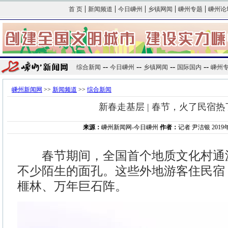
|
|
|
|
|
首 页
新闻频道
今日嵊州
乡镇网闻
嵊州专题
嵊州论
--
--
--
--
综合新闻
今日嵊州
乡镇网闻
国际国内
嵊州
嵊州新闻网
>>
新闻频道
>>
综合新闻
新春走基层 | 春节，火了民宿
来源：
嵊州新闻网-今日嵊州
作者：
记者 尹洁银 2019年0
春节期间，全国首个地质文化村通
不少陌生的面孔。这些外地游客住民宿
榧林、万年巨石阵。