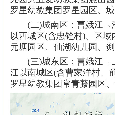
罗星幼教集团罗星园区、城
(二)城南区：曹娥江→
以西城区(含忠铨村)。区
元塘园区、仙湖幼儿园、剡
(三)城东区：曹娥江→上
江以南城区(含曹家洋村、
罗星幼教集团常青藤园区、