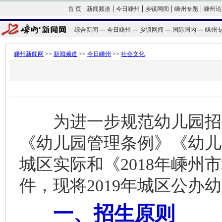
|
|
|
|
|
首 页
新闻频道
今日嵊州
乡镇网闻
嵊州专题
嵊州论
--
--
--
--
综合新闻
今日嵊州
乡镇网闻
国际国内
嵊州
嵊州新闻网
>>
新闻频道
>>
今日嵊州
>>
社会文化
为进一步规范幼儿园招生
《幼儿园管理条例》《幼儿
城区实际和《2018年嵊州市
件，现将2019年城区公办
一、招生原则