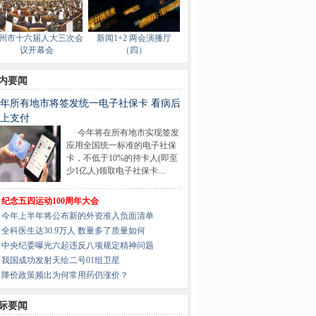
州市十六届人大三次会
新闻1+2 两会演播厅
议开幕会
（四）
内要闻
年所有地市将签发统一电子社保卡 看病后
上支付
今年将在所有地市实现签发
应用全国统一标准的电子社保
卡，不低于10%的持卡人(即至
少1亿人)领取电子社保卡....
纪念五四运动100周年大会
今年上半年将公布新的外资准入负面清单
全科医生达30.9万人 数量多了质量如何
中央纪委曝光六起违反八项规定精神问题
我国成功发射天绘二号01组卫星
降价政策频出为何常用药仍涨价？
际要闻