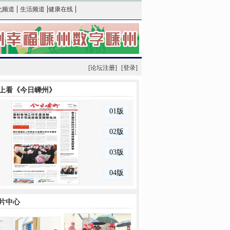
|
|
|
化频道
生活频道
健康在线
[论坛注册]
[登录]
上看《今日嵊州》
片中心