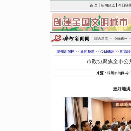
|
|
首 页
新闻频道
今日嵊
--
-
综合新闻
今日嵊州
嵊州新闻网
>>
新闻频道
>>
今日嵊州
>>
时政经
市政协聚焦全市公
来源：
嵊州新闻网-今
更好地满