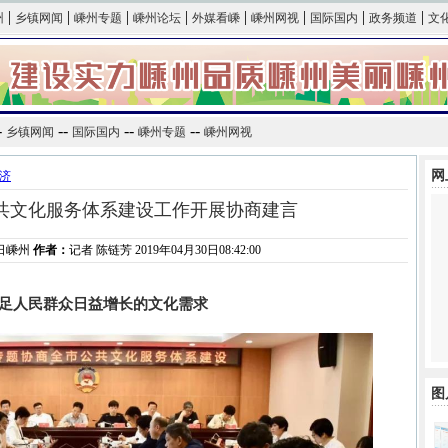
|
|
|
|
|
|
|
|
州
乡镇网闻
嵊州专题
嵊州论坛
外媒看嵊
嵊州网视
国际国内
政务频道
文
-
--
--
--
乡镇网闻
国际国内
嵊州专题
嵊州网视
网
济
共文化服务体系建设工作开展协商建言
日嵊州
作者：
记者 陈链芳 2019年04月30日08:42:00
足人民群众日益增长的文化需求
图