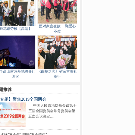
面对家庭变故 一颗爱心
鲜花赠劳模【高清】
不改
个高山露营基地将开门
《白蛇之恋》省亲首映礼
迎客
举行
题推荐
专题】聚焦2019全国两会
中国人民政治协商会议第十
三届全国委员会常务委员会第
五次会议决定....
抓好"三个年" 围绕"五个聚焦"