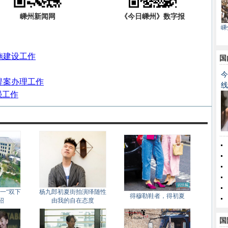
嵊州新闻网
《今日嵊州》数字报
嵊
施建设工作
国
今
提案办理工作
线
强工作
一“双下
杨九郎初夏街拍演绎随性
得穆勒鞋者，得初夏
绍
由我的自在态度
国