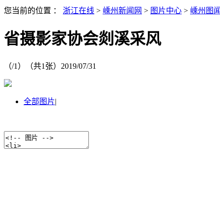
您当前的位置 ：
浙江在线
>
嵊州新闻网
>
图片中心
>
嵊州图
省摄影家协会剡溪采风
（
/1）
（共
1
张）
2019/07/31
全部图片
|