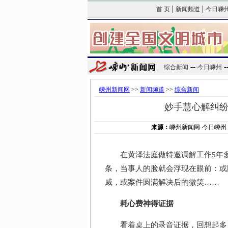
|
|
首 页
新闻频道
今日嵊
--
-
综合新闻
今日嵊州
嵊州新闻网
>>
新闻频道
>>
综合新闻
妙手慧心解纠
来源：
嵊州新闻网-今日嵊州
在黄泽法庭做特邀调解工作5年多
条，当事人的脸就会浮现在眼前：或
戚，或案件圆满解决后的微笑……
耗心费神得证据
看着桌上的录音证据，回想起多日