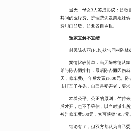
当天，母女3人签成协议：吕敏自201
其间的医疗费、护理费凭发票姐妹俩
费用由吕敏、吕亚各自承担。
冤家宜解不宜结
村民陈杏丽(化名)状告同村陈林德
案情比较简单：当天陈林德从家里
弟与陈杏丽撕打，最后陈杏丽因伤就医
天，修车费(一年后发票)1600元。
击打车子在先，自己是受害者，要求原
本着公平、公正的原则，竺传来删
后才开，也不予采信，以当时派出所意
被告修车费500元，实可获赔4957元
结论有了，但双方都认为自己委屈