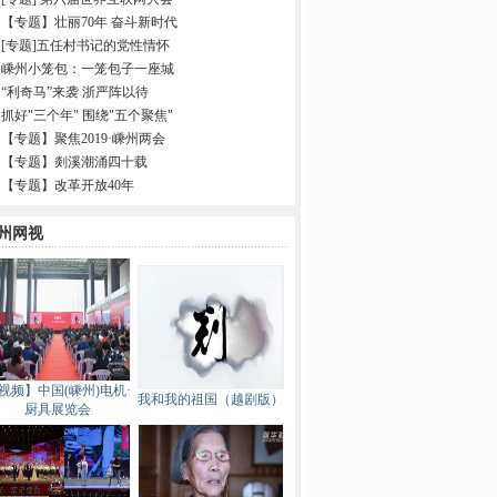
【专题】壮丽70年 奋斗新时代
[专题]五任村书记的党性情怀
嵊州小笼包：一笼包子一座城
“利奇马”来袭 浙严阵以待
抓好"三个年" 围绕"五个聚焦"
【专题】聚焦2019·嵊州两会
【专题】剡溪潮涌四十载
【专题】改革开放40年
州网视
视频】中国(嵊州)电机·
我和我的祖国（越剧版）
厨具展览会