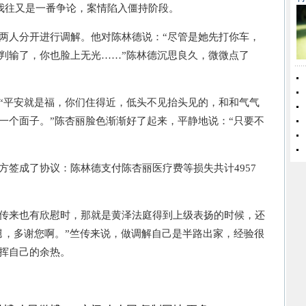
来我往又是一番争论，案情陷入僵持阶段。
人分开进行调解。他对陈林德说：“尽管是她先打你车，
判输了，你也脸上无光……”陈林德沉思良久，微微点了
平安就是福，你们住得近，低头不见抬头见的，和和气气
一个面子。”陈杏丽脸色渐渐好了起来，平静地说：“只要不
成了协议：陈林德支付陈杏丽医疗费等损失共计4957
来也有欣慰时，那就是黄泽法庭得到上级表扬的时候，还
舅，多谢您啊。”竺传来说，做调解自己是半路出家，经验很
挥自己的余热。