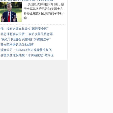
美国总统特朗普23日说，鉴
于土耳其政府已告知美国土方
将停止在叙利亚境内的军事行
动....
俄：没有必要在叙设立“国际安全区”
韩总理将会安倍晋三 表明改善关系意愿
"脱欧"日程遭否 英首相打算提前选举?
美众院推进总统弹劾调查
波音公司：737MAX年内或能获准复飞
变暖改变北极地貌！冰川融化致5岛浮现