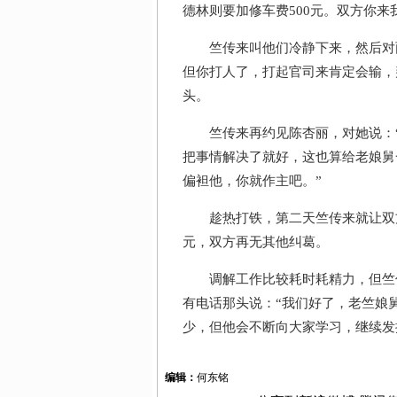
德林则要加修车费500元。双方你
竺传来叫他们冷静下来，然后对两
但你打人了，打起官司来肯定会输，
头。
竺传来再约见陈杏丽，对她说：“
把事情解决了就好，这也算给老娘舅
偏袒他，你就作主吧。”
趁热打铁，第二天竺传来就让双方签
元，双方再无其他纠葛。
调解工作比较耗时耗精力，但竺传
有电话那头说：“我们好了，老竺娘
少，但他会不断向大家学习，继续发
编辑：
何东铭