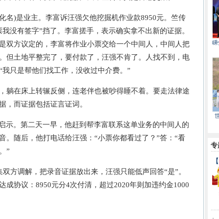
名)是业主。李富诉汪强欠他挖掘机作业款8950元。竺传
票我没有签字”挡了。李富搓手，表示确实拿不出新的证据。
嵊
是双方议定的，李富将作业小票交给一个中间人，中间人把
。但土地平整完了，要付款了，汪强不肯了。人找不到，电
“我只是帮他们找工作，没收过中介费。”
躺在床上转辗反侧，连老伴也被吵得睡不着。要走法律途
据，而证据包括证言证词。
启示。第二天一早，他赶到帮李富联系这单业务的中间人的
音。随后，他打电话给汪强：“小票你都看过了？”答：“看
专
。”
【
双方调解，把录音证据放出来，汪强只能低声回答“是”。
协议：8950元分4次付清，超过2020年则加违约金1000
·