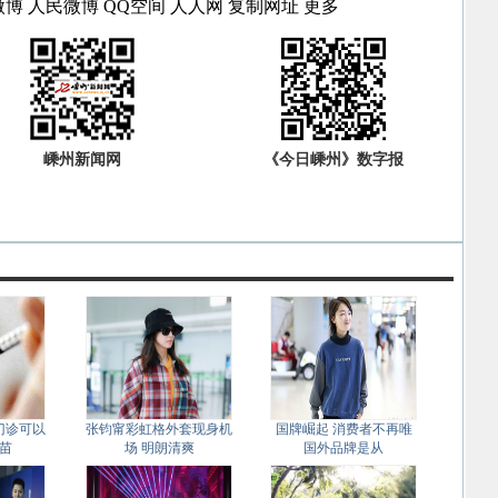
微博
人民微博
QQ空间
人人网
复制网址
更多
嵊州新闻网
《今日嵊州》数字报
门诊可以
张钧甯彩虹格外套现身机
国牌崛起 消费者不再唯
苗
场 明朗清爽
国外品牌是从