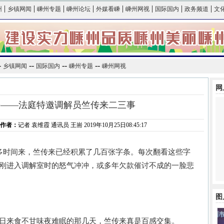
|
|
|
|
|
|
|
|
州
乡镇网闻
嵊州专题
嵊州论坛
外媒看嵊
嵊州网视
国际国内
政务频道
文
-
--
--
--
乡镇网闻
国际国内
嵊州专题
嵊州网视
网
纷——法庭特邀调解员竺传来二三事
作者：
记者 袁维霞 通讯员 王耑 2019年10月25日08:45:17
时间来，竺传来已经积累了几百张字条。每次翻看这些字
刚进入调解室时的怒气冲冲，或多年欠款催讨不成的一脸悲
图
来食不甘味夜难眠的那几天，竺传来真是百感交集。