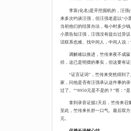
李富(化名)是开挖掘机的，汪强(化
来多次约谈汪强，但汪强老是以“小
当初他们的结算办法，每小时多少钱
小票告知汪强，汪强没有提出过异议
话联系也难。找中间人，中间人说：
调解难以推进，竺传来夜不成寐，
径，这已是明摆的事实，但这要有证
“证言证词”，竺传来突然得到了
家，问他是否有汪强承认这件事的录
过了。”“8950元是不是的？”答：“是
拿到录音证据2天后，竺传来召集
至此，竺传来长舒一口气。最后双方达成
元。
促膝长谈解心结