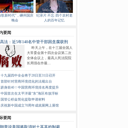
放歌新时代”，嵊州国庆
纪录片:不忘·四个农村老
晚会
人的百年记忆
内要闻
高法：近5年140名中管干部因贪腐获刑
昨天上午，在十三届全国人
大常委会第十四次会议第二次
全体会议上，最高人民法院院
长周强在作最....
十九届四中全会将于28日至31日召开
首部针对营商环境优化的法规出台
跻身前40！中国营商环境排名再度提升
中国首次在太平洋最“东”海区布放浮标
国管公积金简化提取申请材料
庆祝新中国成立70周年成就展网上展馆
际要闻
朗普说美国将取消对土耳其的制裁