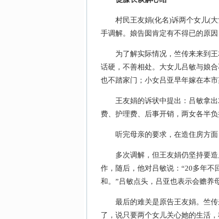
村民王友娟(化名)诉两个女儿(大女
手调解。娘告囡肯定有不得已的原因
为了解实际情况，竺传来来到王友
话硬，不善相处。大女儿吕敏与娘合
也不踏家门；小女吕亚早年嫁在本市
王友娟的诉状中提出：吕敏拿出20
费、护理费、后事开销，两女各半负
听完母亲的要求，在造住房方面，
多次调解，但王友娟仍坚持要造房
作，随后，他对吕敏说：“20多年
和。”吕敏点头，吕亚也表示会赡养
最后的难关是原告王友娟。竺传来
了，说只要两个女儿关心她的生活，