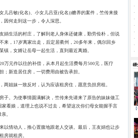
·
儿吕敏(化名)、小女儿吕亚(化名))赡养的案件，竺传来接
·
·
，因何走到这一步，令人深思。
·
·
娟生活的村庄，了解到老人身体还健康，勤劳俭朴，但说
·
不来，17岁离家出走，后定居衢州，20多年来，偶尔回乡
·
某镇，女婿让岳母一起生活，直到最近离婚。
·
万元作以往的补偿，从本月起生活费每月500元，医疗
嵊
担；新造居住房，一切费用由被告承担。
两姐妹一致反对，认为应该租房住，愿意负担房租。
子。为使事情圆满解决，竺传来先请来了原告的妹妹做工
不回家看娘，道理上也说不过去，希望这次你们母女能握手言
【
母亲。
以情动人，推心置腹地跟老人交谈。最后，王友娟也让步
租房就租房。