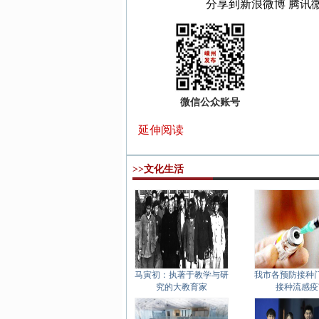
分享到
新浪微博
腾讯
微信公众账号
延伸阅读
>>文化生活
马寅初：执著于教学与研
我市各预防接种
究的大教育家
接种流感疫