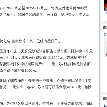
9年8月起至2025年12月止，每月支付赡养费2000元，
“
各半负担。2026年起的赡养、医疗费、护理费及百年之后
国
最
(化名)生命权等一案，已经有些日子了。
开车出去，无缘无故被陈杏丽击打后车厢。陈林德叫来兄
治疗14天，花去医疗费等费用16000元，陈林德被拘7
陈杏丽要求陈林德赔偿医药费16000元，陈林德则称是陈杏丽
告赔偿修车费1600元。
除了陈杏丽医疗费中的一些费用，而修车费因发票于1年
见500元为准。这样，陈杏丽可获赔金额为5457元，扣除
。
国
。陈杏丽又提出伙食费、护理费、车费等方面要求，而陈
特