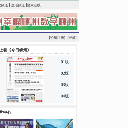
|
|
|
化频道
生活频道
健康在线
[论坛注册]
[登录]
上看《今日嵊州》
片中心