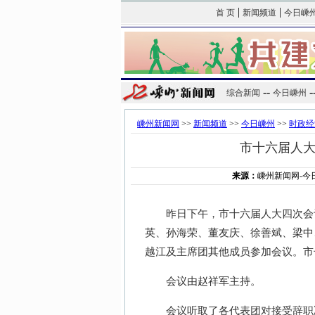
|
|
首 页
新闻频道
今日嵊
--
-
综合新闻
今日嵊州
嵊州新闻网
>>
新闻频道
>>
今日嵊州
>>
时政经
市十六届人
来源：
嵊州新闻网-今
昨日下午，市十六届人大四次会议
英、孙海荣、董友庆、徐善斌、梁中
越江及主席团其他成员参加会议。市
会议由赵祥军主持。
会议听取了各代表团对接受辞职决定