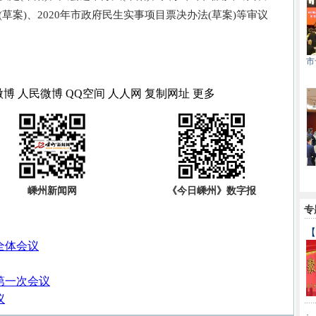
草案)、2020年市政府民生实事项目票决办法(草案)等审议
市
微博
人民微博
QQ空间
人人网
复制网址
更多
嵊州新闻网
《今日嵊州》数字报
专
【
全体会议
第一次会议
议
·