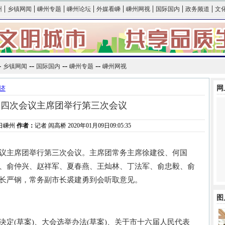
|
|
|
|
|
|
|
|
州
乡镇网闻
嵊州专题
嵊州论坛
外媒看嵊
嵊州网视
国际国内
政务频道
文
-
--
--
--
乡镇网闻
国际国内
嵊州专题
嵊州网视
网
济
大四次会议主席团举行第三次会议
日嵊州
作者：
记者 闾高桥 2020年01月09日09:05:35
主席团举行第三次会议。主席团常务主席徐建役、何国
、俞仲兴、赵祥军、夏春燕、王灿林、丁法军、俞忠毅、俞
长严钢，常务副市长裘建勇到会听取意见。
图
(草案)、大会选举办法(草案)、关于市十六届人民代表