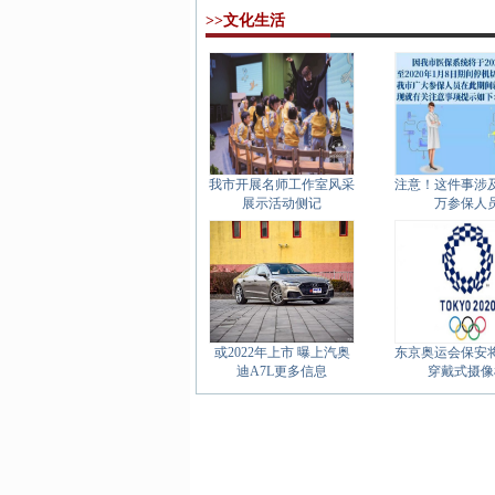
>>文化生活
我市开展名师工作室风采
注意！这件事涉及
展示活动侧记
万参保人
或2022年上市 曝上汽奥
东京奥运会保安
迪A7L更多信息
穿戴式摄像