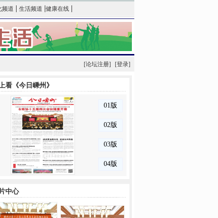
|
|
|
化频道
生活频道
健康在线
[论坛注册]
[登录]
上看《今日嵊州》
片中心