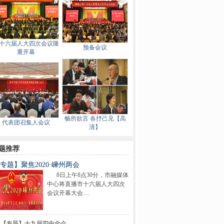
十六届人大四次会议隆
预备会议
重开幕
畅所欲言 各抒己见【高
代表团召集人会议
清】
题推荐
专题】聚焦2020·嵊州两会
8日上午8点30分，市融媒体
中心将直播市十六届人大四次
会议开幕大会....
【专题】十九届四中全会