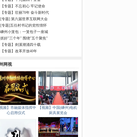
【专题】不忘初心 牢记使命
【专题】壮丽70年 奋斗新时代
[专题] 第六届世界互联网大会
[专题]五任村书记的党性情怀
嵊州小笼包：一笼包子一座城
抓好"三个年" 围绕"五个聚焦"
【专题】剡溪潮涌四十载
【专题】改革开放40年
州网视
视频】市融媒体指挥中
【视频】中国(嵊州)电机·
心启用仪式
厨具展览会