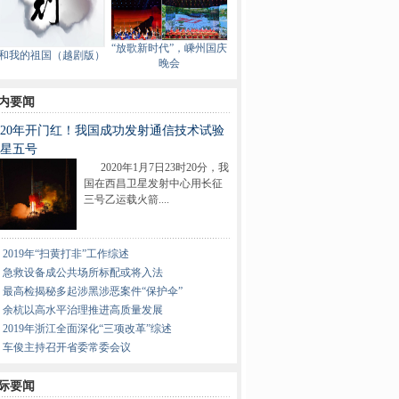
“放歌新时代”，嵊州国庆
和我的祖国（越剧版）
晚会
内要闻
020年开门红！我国成功发射通信技术试验
星五号
2020年1月7日23时20分，我
国在西昌卫星发射中心用长征
三号乙运载火箭....
2019年“扫黄打非”工作综述
急救设备成公共场所标配或将入法
最高检揭秘多起涉黑涉恶案件“保护伞”
余杭以高水平治理推进高质量发展
2019年浙江全面深化“三项改革”综述
车俊主持召开省委常委会议
际要闻