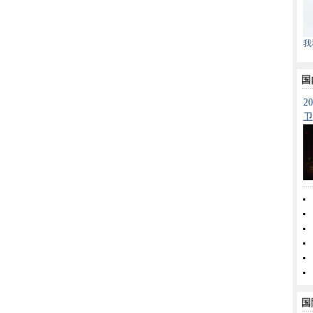
我
国
2
卫
国