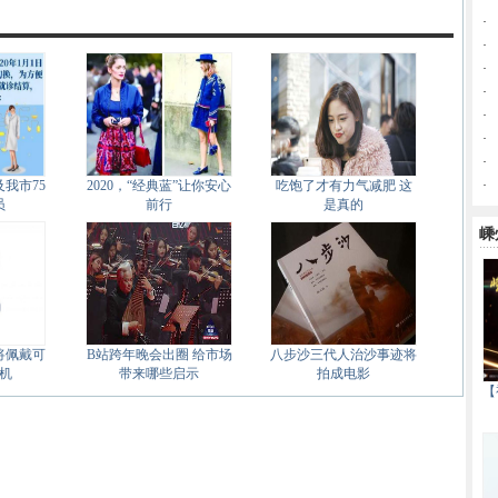
·
·
·
·
·
·
·
我市75
2020，“经典蓝”让你安心
吃饱了才有力气减肥 这
·
员
前行
是真的
嵊
将佩戴可
B站跨年晚会出圈 给市场
八步沙三代人治沙事迹将
机
带来哪些启示
拍成电影
【