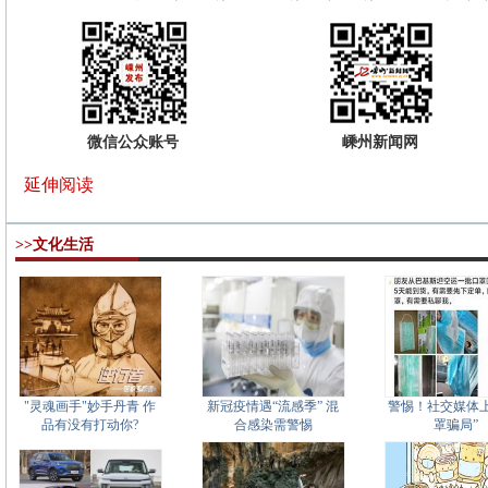
微信公众账号
嵊州新闻网
延伸阅读
>>文化生活
"灵魂画手"妙手丹青 作
新冠疫情遇“流感季” 混
警惕！社交媒体上
品有没有打动你?
合感染需警惕
罩骗局”