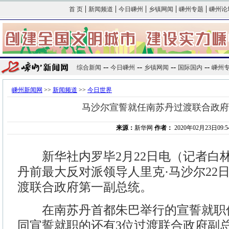
|
|
|
|
|
首 页
新闻频道
今日嵊州
乡镇网闻
嵊州专题
嵊州论
--
--
--
--
综合新闻
今日嵊州
乡镇网闻
国际国内
嵊州
嵊州新闻网
>>
新闻频道
>>
今日世界
马沙尔宣誓就任南苏丹过渡联合政府
来源：
新华网
作者：
2020年02月23日09:5
新华社内罗毕2月22日电（记者白
丹前最大反对派领导人里克·马沙尔22
渡联合政府第一副总统。
在南苏丹首都朱巴举行的宣誓就职
同宣誓就职的还有3位过渡联合政府副