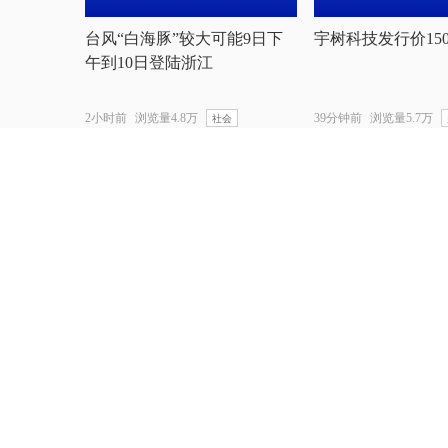
台风“白海豚”较大可能9日下
宇树科技发行价150
午到10日登陆浙江
2小时前
浏览量4.8万
39分钟前
浏览量5.7万
社会
视频
直播丨2026浙BA
赛 长兴vs安吉
观看量326
浙BA
郑钦文到底怎么了