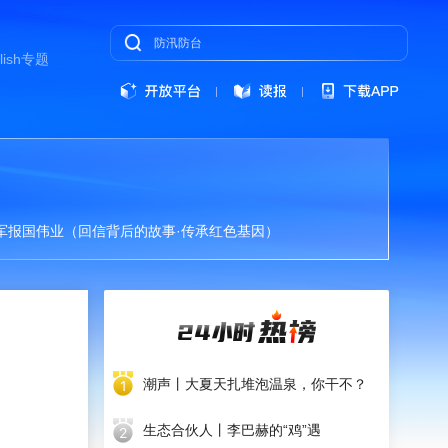
lish
专题
军报国伟业（回信背后的故事·传承红色基因）
潮声丨大夏天扎堆泡温泉，你干不？
生态合伙人丨李巴赫的“鸡”遇