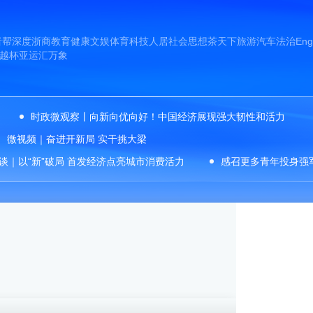
者帮
深度
浙商
教育
健康
文娱
体育
科技
人居
社会
思想
茶天下
旅游
汽车
法治
Eng
越杯
亚运汇
万象
时政微观察丨向新向优向好！中国经济展现强大韧性和活力
微视频｜奋进开新局 实干挑大梁
谈｜以“新”破局 首发经济点亮城市消费活力
感召更多青年投身强