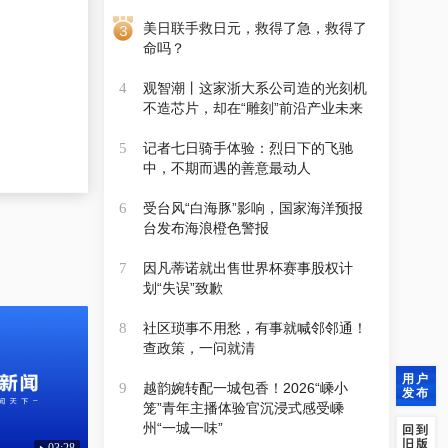
美日联手救日元，救得了急，救得了
命吗？
观智潮丨这家浙大系公司造的光刻机
4
不造芯片，却在“雕刻”前沿产业未来
记者七日骑手体验：烈日下的飞驰
5
中，不期而遇的善意最动人
受台风“白海豚”影响，国家海洋预报
6
台发布海浪橙色警报
因凡蒂诺就出售世界杯赛事股权计
7
划“失误”致歉
社区琐事不用愁，有事就喊邻邻通！
8
查政策，一问就清
用户
越韵婉转配一城包香！2026“嵊小
9
发布
笼”青年主播体验官沉浸式感受嵊
州“一城一味”
回到
旧版