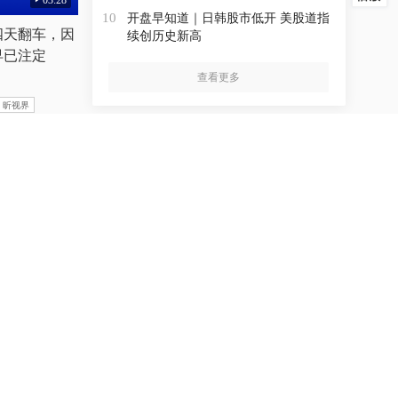
03:28
开盘早知道｜日韩股市低开 美股道指
10
四天翻车，因
续创历史新高
早已注定
查看更多
昕视界
财经
进入频道
风“白海
一家德国破产企业留下的2.8TB文档，如
何托起A股市值“新王”？
森林咖啡馆
以前“跑断腿”，现在动动手！浙江上
线“个人身后金融事”一站式查询平台
开启“慢