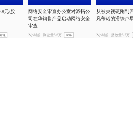
.8元/股
网络安全审查办公室对派拓公
从被央视硬刚到
司在华销售产品启动网络安全
凡蒂诺的滑铁卢
审查
2小时前
浏览量5.6万
2小时前
播放量5.5万
财经
时事
湖州赛区决
慢直播丨实时追踪台
豚”
观看量2084
？
从千年古村墨香到
包香，Z世代在嵊州