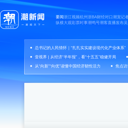
要闻
浙江
视频
杭州
浙BA
财经
对口
潮宠
记
纵横
大观
彩票
时事
潮鸣号
潮客
直播
发布
吴
总书记的人民情怀｜“扎扎实实建设现代化产业体系”
壹视界 | 从经济“半年报”，看“十五五”稳健开局
从“向新”“向优”读懂中国经济韧性活力
焦点访