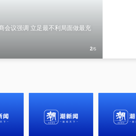
商会议强调 立足最不利局面做最充
1
2
3
4
5
/
/
/
/
/
5
5
5
5
5