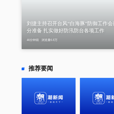
刘捷主持召开台风“白海豚”防御工作会
浙江调整防台风应急响应为Ⅳ级
分准备 扎实做好防汛防台各项工作
生态合伙人丨李巴赫的“鸡”遇
我国编制完成新版全月地质图
我在之江学新语·学思想 改文风 求真知
5小时前
46分钟前
12小时前
6小时前
浏览量338.5万
浏览量4.3万
浏览量4.2万
浏览量6.8万
播放量8万
推荐要闻