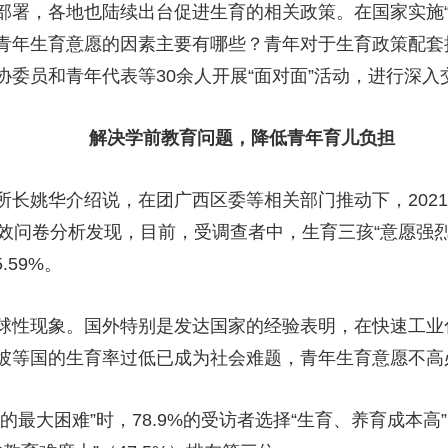
，各地也陆续出台促进生育的相关政策。在国家实施“
央博
非遗
文化
旅游
科普
健康
乐龄
阅读
青年生育意愿的因素主要有哪些？青年对于生育政策配套
云起
超级工厂
智敬中国
全民健康
颜选攻略
海洋
委员和青年代表等30余人开展“面对面”活动，进行深入
解决学前教育问题，降低青年育儿负担
热播榜
总台企业白名单
华介绍说，在团广西区委等相关部门推动下，2021年9
效问卷分析发现，目前，受调查者中，生育三孩“意愿强烈”
.59%。
性现象。国外特别是发达国家的经验表明，在快速工业
坡等国的生育率过低已成为社会难题，青年生育意愿不高
大困难”时，78.9%的受访者选择“生育、养育成本高