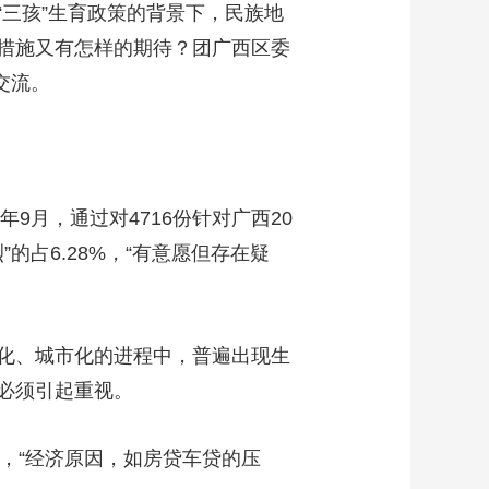
三孩”生育政策的背景下，民族地
艺术
汽车
数智
5G
产业+
措施又有怎样的期待？团广西区委
时尚
天气
才艺
网展
央央好物
交流。
月，通过对4716份针对广西20
的占6.28%，“有意愿但存在疑
化、城市化的进程中，普遍出现生
必须引起重视。
”，“经济原因，如房贷车贷的压