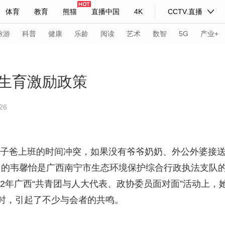
体育
教育
熊猫
直播中国
4K
CCTV.直播
式妙语
主持人
下载央视影音
热解读
天天学习
旅游
科普
健康
乐龄
阅读
艺术
数智
5G
产业+
纪录片网
国家大剧院
大型活动
生育激励政策
26
科技
法治
文娱
人物
公益
图片
习式妙语
央视快评
央视网评
光华锐评
锋面
子爸上班的时间冲突，如果没有爷爷奶奶、外公外婆接送
频道
VR/AR
4K专区
全景新闻
8岁的韦馨怡是广西南宁市生态环境保护综合行政执法支队
请入列
人生第一次
人生第二次
022年广西“共青团与人大代表、政协委员面对面”活动上
年冬奥会
CBA
NBA
中超
国足
国际足球
网球
综
时，引起了不少与会者的共鸣。
体育江湖
文化体育
冰雪道路
足球道路