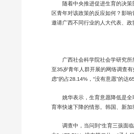
随着中央推进促进生育的决策部署
财经
教育
乡村振兴
生态环境
一带一路
区青年对该政策的反应如何？影响
大国智造
大国展会
大国保险
云顶对话
邀请广西不同行业的人大代表、政协
CCTV.节目官网
直播
节目单
栏目
片库
广西社会科学院社会学研究所所长姚
至35岁青年人群开展的网络调查有
虑”的占28.14%，“没有意愿”的达65
姚华表示，生育意愿降低是全球
育率快速下降的情形。韩国、新加
调查中，当问到“生育三孩面临的最