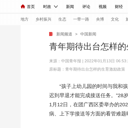
首页
时政
新闻
评论
视频
财经
人民领袖习近平
直播
海外频道
片库
iPanda
栏目大全
联播+
English
中国领导人
节目单
Монгол
听音
央视快评
微视频
习
地方
乡村振兴
生态
一带一路
央博
文化
新闻频道
>
中国新闻
总台春晚
网络春晚
共产党员网
秧纪录
青年期待出台怎样的
来源：
中国青年报
| 2022年01月13日 06:53:
新闻
国内
国际
评论
经济
军事
原标题：青年期待出台怎样的生育激励政策
人民领袖习近平
联播+
热解读
天天学习
“孩子上幼儿园的时间与我和孩
视频
小央视频
小央直播
直播中国
熊猫
迟到早退才能完成接送任务。”2
现场
前线
比划
快看
蓝海中国
新兵
1月12日，在团广西区委举办的2
体育
直播
竞猜
2026年世界杯
2026
病、上下学接送等方面的看管难题
VIP会员
CCTV奥林匹克频道
生活体育大会