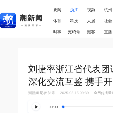
要闻
浙江
视频
杭州
体育
科技
人居
社会
时事
潮鸣号
潮客
直播
刘捷率浙江省代表团
深化交流互鉴 携手
潮新闻
记者 陆乐
2025-05-15 09:39
全网传播量1
00:00