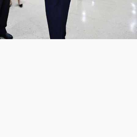
见了古共中央政治局委员、古巴总理马雷罗。潮新闻记者 陆乐 摄