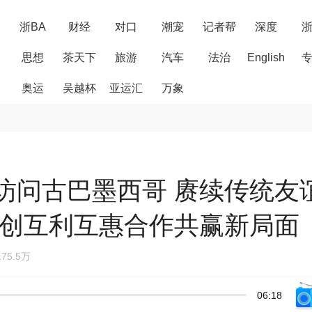
浙BA
财经
对口
潮宠
记者帮
深度
思想
茶天下
旅游
汽车
法治
English
奥运
吴越杯
亚运汇
万象
访问古巴墨西哥 赓续传统友
开创互利互惠合作共赢新局面
75.5万
06:18