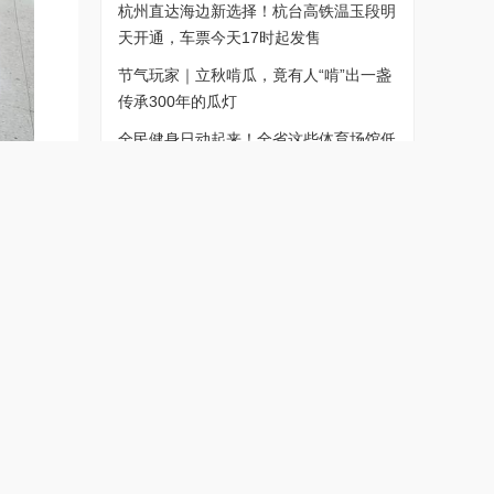
杭州直达海边新选择！杭台高铁温玉段明
天开通，车票今天17时起发售
节气玩家｜立秋啃瓜，竟有人“啃”出一盏
传承300年的瓜灯
全民健身日动起来！全省这些体育场馆低
免开放，有你家门口的吗？
大科技持续反弹 沪指四连阳站上3900点
社区琐事不用愁，有事就喊邻邻通！说方
言，一听就懂