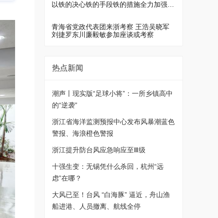
以铁的决心铁的手段铁的措施全力加强安
全生产管理 牢牢守住安全生产底线
青海省党政代表团来浙考察 王浩吴晓军
刘捷罗东川廉毅敏参加座谈或考察
热点新闻
潮声丨现实版“足球小将”：一所乡镇高中
的“逆袭”
浙江省海洋监测预报中心发布风暴潮蓝色
警报、海浪橙色警报
浙江提升防台风应急响应至Ⅲ级
十强生变：无锡凭什么杀回，杭州“远
虑”在哪？
大风已至！台风 “白海豚” 逼近，舟山渔
船进港、人员撤离、航线全停