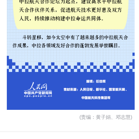
(责编：黄子娟、邓志慧)