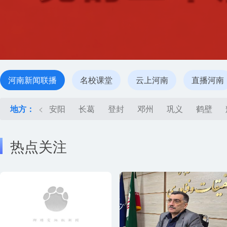
河南新闻联播
名校课堂
云上河南
直播河南
地方：
<
安阳
长葛
登封
邓州
巩义
鹤壁
热点关注