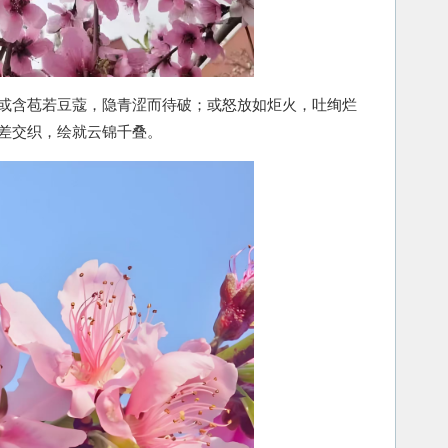
含苞若豆蔻，隐青涩而待破；或怒放如炬火，吐绚烂
差交织，绘就云锦千叠。