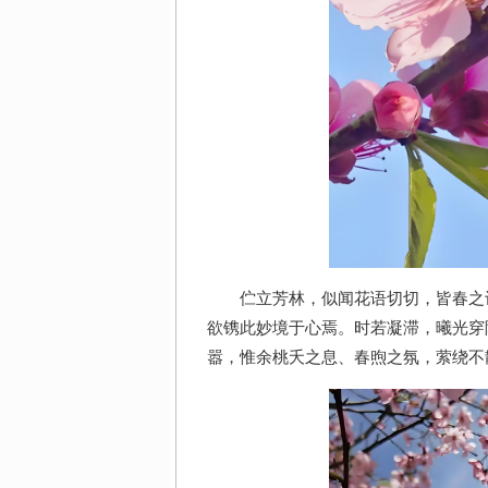
伫立芳林，似闻花语切切，皆春之诗
欲镌此妙境于心焉。时若凝滞，曦光穿
嚣，惟余桃夭之息、春煦之氛，萦绕不