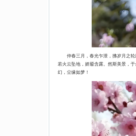
仲春三月，春光乍泄，拂岁月之轮廓
若火云坠地，娇靥含露。然斯美景，于
幻，尘缘如梦！