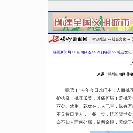
--
--
时政经济
社会文化
嵊州新闻网
>>
新闻频道
>>
今日嵊州
>>
社会文化
来源：
嵊州新闻网
作
噫嘻！“去年今日此门中，人面桃花
护执椽，桃花虽美，其痛何堪！盖桃夭
丽矣。然则，花犹在，人已杳，纵有万
不见昔日伊人，一颦一笑，恍若隔世矣
奈不知人面何处耶，徒留余恨，萦绕于