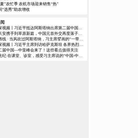
三夏”农忙季 农机市场迎来销售“热”
间“选秀”助农增收
要闻
独家视频丨习近平抵达阿斯塔纳出席第二届中国—中亚峰会
从长安携手到草原新篇，中国元首外交再度落子中亚
经纬线 · 当风吹过阿斯塔纳，习主席擘画的“一带一路”绿意正浓
独家视频丨习近平主席到访哈萨克斯坦 各界热烈欢迎
二届中国—中亚峰会来了！这些看点值得关注
拾光纪·在课堂、诊室，感受习主席说的“中国-中亚合作大有可为”