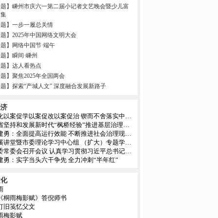
专题】嵊州市庆六一第二届小记者文艺晚会暨少儿富
市集
专题】一步一履总关情
题】2025年中国网络文明大会
题】网络中国节·端午
题】瞬间·嵊州
专题】达人看热点
题】聚焦2025年全国两会
题】探索“产城人文” 深度融合发展新路子
经济
深化以案促学以案促改以案促治 锲而不舍落实中央八项规定精神
全省坚持和发展新时代“枫桥经验”推进基层治理体系和治理能力现代化部署会召开
裘建勇：全面提高运行效能 不断推进社会治理现代化
剡溪讲堂暨市委理论学习中心组 （扩大）专题学习会举行
市委常委会召开会议 认真学习贯彻习近平总书记重要讲话精神
建勇：实字当头六干争先 全力冲刺“半年红”
文化
雨
《桐雨梅影赋》答倪师书
灯旧笺忆父文
雨梅影赋