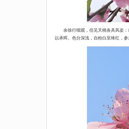
余徐行细观，但见夭桃各具风姿：或
以承晖。色分深浅，自粉白至绛红，参