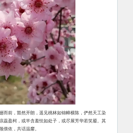
而前，豁然开朗，遥见桃林如锦幛横陈，俨然天工染
琼蕊盈柯，或半含羞怯如处子，或尽展芳华若笑靥。其
颈偎依，共话温黁。