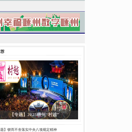
推荐
【专题】2025嵊州“村越”
专题】锲而不舍落实中央八项规定精神