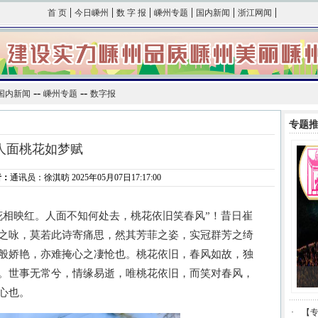
|
|
|
|
|
|
首 页
今日嵊州
数 字 报
嵊州专题
国内新闻
浙江网闻
--
--
国内新闻
嵊州专题
数字报
专题
人面桃花如梦赋
者：
通讯员：徐淇昉 2025年05月07日17:17:00
相映红。人面不知何处去，桃花依旧笑春风”！昔日崔
之咏，莫若此诗寄痛思，然其芳菲之姿，实冠群芳之绮
般娇艳，亦难掩心之凄怆也。桃花依旧，春风如故，独
。世事无常兮，情缘易逝，唯桃花依旧，而笑对春风，
心也。
·
【