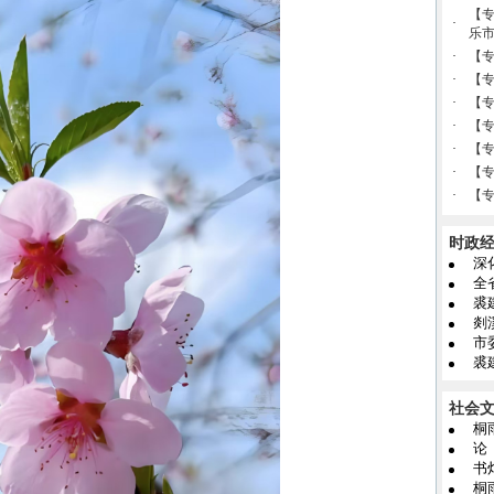
【
·
乐
·
【
·
【专
·
【专
·
【专
·
【
·
【专
·
【专
时政
裘
社会
桐
论
书
桐