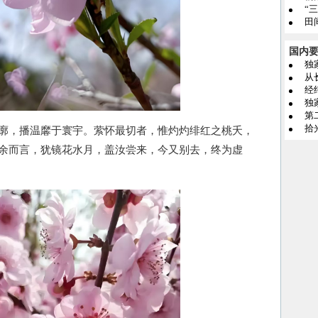
“
田
国内
第
，播温黁于寰宇。萦怀最切者，惟灼灼绯红之桃夭，
余而言，犹镜花水月，盖汝尝来，今又别去，终为虚