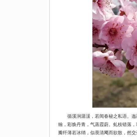
循溪涧潺湲，若闻春秘之私语。迤逦
翰，彩焕丹青，气蒸霞蔚。虬枝错落，
瓣纤薄若冰绡，似畏清飔而欲散，然交