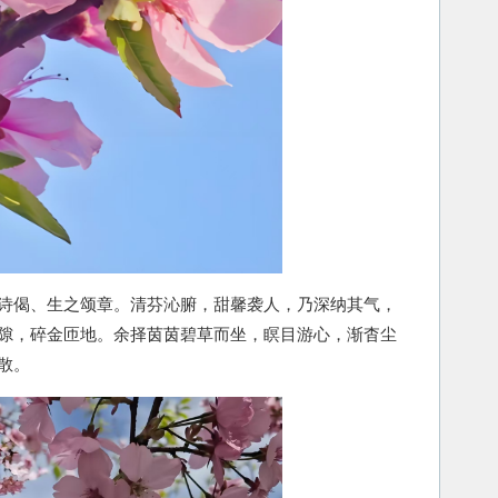
偈、生之颂章。清芬沁腑，甜馨袭人，乃深纳其气，
隙，碎金匝地。余择茵茵碧草而坐，瞑目游心，渐杳尘
散。