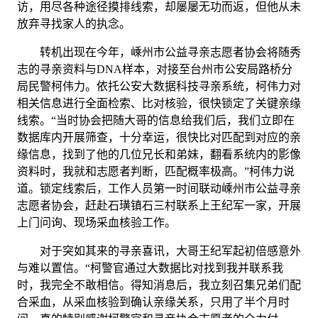
访，用尽各种途径摸排线索，却屡屡无功而返，但他从未
放弃寻找家人的执念。
转机出现在今年，嵊州市公益寻亲志愿者协会将随秀
志的寻亲资料与DNA样本，对接至台州市公安局路桥分
局民警柯伟力。依托公安大数据科技寻亲系统，柯伟力对
相关信息进行全面检索、比对核验，很快锁定了关键亲缘
线索。“当时协会把随大哥的信息给我们后，我们立即在
数据库内开展筛查，十分幸运，很快比对匹配到对应的亲
缘信息，找到了他的几位兄长和弟妹，翻看系统内的影像
资料时，我就和志愿者判断，匹配概率极高。”柯伟力说
道。锁定线索后，工作人员第一时间联动嵊州市公益寻亲
志愿者协会，赶赴石璜镇石三村联系上王纪军一家，开展
上门问询、现场采血核验工作。
对于突如其来的寻亲喜讯，大哥王纪军起初倍感意外
与难以置信。“柯警官通过大数据比对找到我并联系我
时，我完全不敢相信。得知消息后，我立刻召集兄弟们配
合采血，从采血核验到确认亲缘关系，只用了半个月时