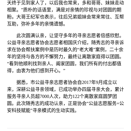
天终于见到家人了，以后我也常来，多和哥哥、妹妹走动
相聚。”质朴的话语里，满是对亲情的珍视与对团圆的期
盼。大哥王纪军也表示，往后兄弟姐妹会常来常往、互帮
互助，弥补多年的亲情遗憾。
此次圆满认亲，让坚守多年的寻亲志愿者倍感欣慰。
公益寻亲志愿者协会志愿者相国庆介绍，随秀志的寻亲诉
求在协会帮扶案例中是历时最久的“老大难”案例，二十余
年的坚持与各方的不懈努力，最终让离散家庭得以团圆。
“看到他顺利找到亲人、阖家团圆，我们所有的付出都值
得，由衷为他们感到开心。”
据悉，市公益寻亲志愿者协会自2017年9月成立以
来，深耕公益寻亲领域，已成功举办四届寻亲大会，累计
服务寻亲人员超7000人次，助力122个离散家庭圆梦团
圆。此次随秀志的成功认亲，正是协会“公益志愿服务+公
安科技赋能”寻亲模式的生动实践。