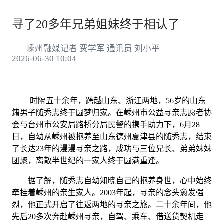
寻了20多年兄弟姐妹终于相认了
嵊州融媒记者 费学军 通讯员 刘小平
2026-06-30 10:04
时隔五十余年，跨越山东、浙江两地，56岁的山东
籍男子随秀志终于圆梦归家。在嵊州市公益寻亲志愿者协
会与台州市公安局路桥分局民警的携手助力下，6月28
日，自幼从嵊州被抱养至山东德州夏津县的随秀志，结束
了长达23年的漫漫寻亲之路，成功与三位兄长、弟弟妹妹
团聚，离散半世纪的一家人终于圆满重逢。
据了解，随秀志自幼知晓自己的抱养身世，心中始终
牵挂着嵊州的亲生家人。2003年起，寻亲的念头愈发强
烈，他正式开启了往返两地的寻亲之旅。二十余年间，他
先后20多次奔赴嵊州寻亲，自驾、乘车、借送货契机走