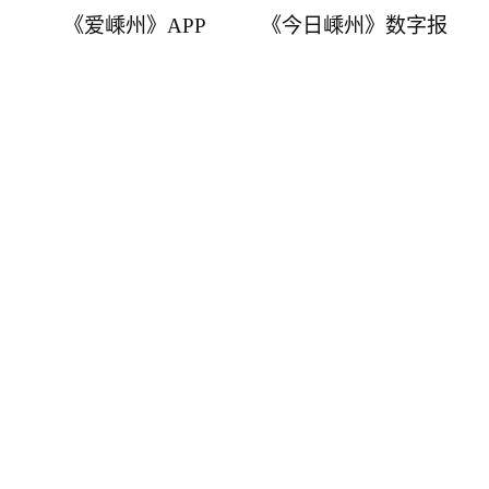
《爱嵊州》APP
《今日嵊州》数字报
嵊州市融媒体中心主办
浙江在线新闻网站平台支持
嵊州新闻网版权所有．保留所有权利. 浙新办〔2004〕47号.
浙ICP备05017992号