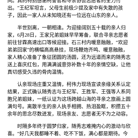
间。真的特别感谢柯警官和寻亲协会志愿者的全力付
出。”王纪军坦言，父母生前极少提及家中有失散的孩
子，因此一家人从未知晓还有一位远在山东的亲人。
半世别离，一朝相逢。为迎接阔别五十载的亲人归
家，6月28日，王家兄弟姐妹早早筹备，联合寻亲志愿者
前往甘霖高速出口等候迎接。石三村内暖意融融，“欢迎
弟弟回家”的横幅高高悬挂，现场鞭炮齐鸣、暖意融融，
家人精心准备了象征团圆的汤圆，还为远道而来的随秀志
送上喜庆红包，用满满诚意弥补数十年的亲情空缺，让他
真切感受久违的骨肉温情。
认亲现场庄重又温情，柯伟力现场宣读亲缘关系认定
结果，正式确认随秀志与王纪军、王胜军、王强等人系同
胞兄弟姐妹，一纸认证为这场跨越山海的寻亲之旅画上圆
满句号。离散半生的亲人执手相拥、热泪盈眶，积攒五十
余年的思念尽数迸发，现场亲友、志愿者无不为之动容。
时隔多年终于圆梦归家，随秀志难掩内心的激动与欣
喜。“好几天我都睡不着、吃不下饭，满心都是期待。今