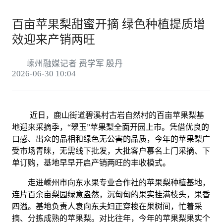
百亩苹果梨甜蜜开摘 绿色种植提质增
效迎来产销两旺
嵊州融媒记者 费学军 殷丹
2026-06-30 10:04
近日，鹿山街道碧溪村古岩自然村的百亩苹果梨基
地迎来采摘季，“翠玉”苹果梨全面开园上市。凭借优良的
口感、出众的品相和绿色无公害的品质，今年的苹果梨广
受市场青睐，无需线下批发，大批客户慕名上门采摘、下
单订购，基地早早开启产销两旺的丰收模式。
走进嵊州市向东水果专业合作社的苹果梨种植基地，
连片百余亩梨园绿意盎然，沉甸甸的果实挂满枝头，果香
四溢。基地负责人袁向东夫妇正穿梭在果树间，忙着采
摘、分拣成熟的苹果梨。对比往年，今年的苹果梨果实个