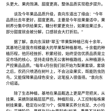
头更大、果肉饱满、甜度更高，整体品质实现稳步提升。
谈及今年果品品质升级，袁向东道出了缘由：“今年
品质比去年更好，甜度更高。主要是今年挂果量适中，果
树养分集中供给果实，糖分积累更充分，如果挂果过多，
部分甜度就会被分解，口感就会大打折扣。”
据了解，袁向东深耕“翠玉”苹果梨种植已有十余年，
其基地已是我市规模最大的苹果梨种植基地。十余载的种
植历程，他历经挫折、积累经验，始终坚信优质品质是立
足市场的核心，坚持走绿色无公害种植路线，从种植源头
严控果品品质。“每年4月份我们就开始为梨果套袋，套袋
之后，农药只喷洒在树叶上，不会沾染果实，既能防虫防
鸟，又能保障果品绿色安全，这笔投入很值得。”袁向东
介绍道。
除了生态种植，基地在果品甄选上更是严苛把关，从
挂果、采摘到装箱层层严控。种植阶段，人工控制每株果
树挂果量，稳定在60至70个，保障果实养分充足、大小均