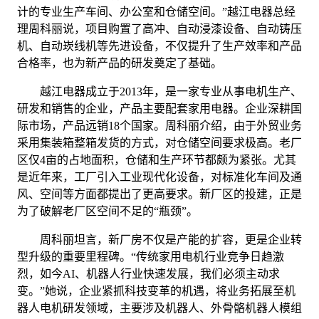
计的专业生产车间、办公室和仓储空间。”越江电器总经
理周科丽说，项目购置了高冲、自动浸漆设备、自动铸压
机、自动崁线机等先进设备，不仅提升了生产效率和产品
合格率，也为新产品的研发奠定了基础。
越江电器成立于2013年，是一家专业从事电机生产、
研发和销售的企业，产品主要配套家用电器。企业深耕国
际市场，产品远销18个国家。周科丽介绍，由于外贸业务
采用集装箱整箱发货的方式，对仓储空间要求极高。老厂
区仅4亩的占地面积，仓储和生产环节都颇为紧张。尤其
是近年来，工厂引入工业现代化设备，对标准化车间及通
风、空间等方面都提出了更高要求。新厂区的投建，正是
为了破解老厂区空间不足的“瓶颈”。
周科丽坦言，新厂房不仅是产能的扩容，更是企业转
型升级的重要里程碑。“传统家用电机行业竞争日趋激
烈，如今AI、机器人行业快速发展，我们必须主动求
变。”她说，企业紧抓科技变革的机遇，将业务拓展至机
器人电机研发领域，主要涉及机器人、外骨骼机器人模组