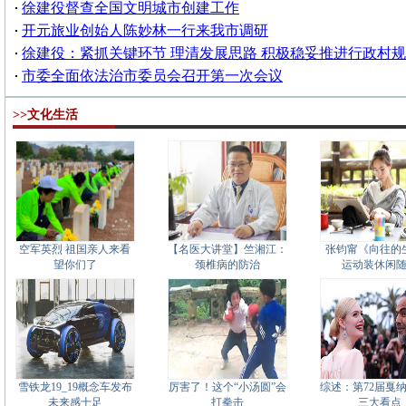
徐建役督查全国文明城市创建工作
开元旅业创始人陈妙林一行来我市调研
徐建役：紧抓关键环节 理清发展思路 积极稳妥推进行政村
市委全面依法治市委员会召开第一次会议
>>文化生活
空军英烈 祖国亲人来看
【名医大讲堂】竺湘江：
张钧甯《向往的
望你们了
颈椎病的防治
运动装休闲
雪铁龙19_19概念车发布
厉害了！这个“小汤圆”会
综述：第72届戛
未来感十足
打拳击
三大看点