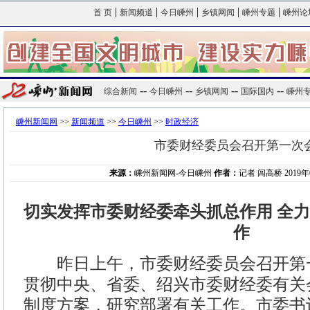
|
|
|
|
|
首 页
新闻频道
今日嵊州
乡镇网闻
嵊州专题
嵊州论
--
--
--
--
综合新闻
今日嵊州
乡镇网闻
国际国内
嵊州
嵊州新闻网
>>
新闻频道
>>
今日嵊州
>>
时政经济
市委财经委员会召开第一次
来源：
嵊州新闻网-今日嵊州
作者：
记者 闾高桥 2019年0
切实发挥市委财经委牵头抓总作用 全
作
昨日上午，市委财经委员会召开第
贯彻中央、省委、绍兴市委财经委有关
制度方案，研究部署有关工作。市委书