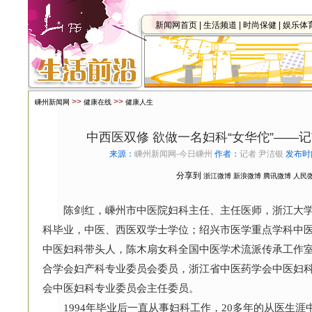
新闻网首页
|
生活频道
|
时尚保健
|
娱乐体
>>
>>
嵊州新闻网
健康在线
健康人生
中西医双修 欲做一名妇科“女华佗”——
来源：
嵊州新闻网-今日嵊州
作者：
记者 尹洁银
发布时
分享到
浙江微博
新浪微博
腾讯微博
人民
陈剑红，嵊州市中医院妇科主任、主任医师，浙江大学
科毕业，中医、西医双学士学位；绍兴市医学重点学科中
中医妇科带头人，陈木扇女科全国中医学术流派传承工作
合学会妇产科专业委员会委员，浙江省中医药学会中医妇
会中医妇科专业委员会主任委员。
1994年毕业后一直从事妇科工作，20多年的从医生涯