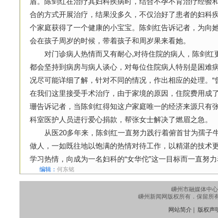
盾。陈剑红在治疗其妇科疾病时，结合不孕不育治疗经验
合的方式开展治疗，结果没多久，不仅治好了患者的妇科
个家庭获得了一个健康的小宝宝。陈剑红告诉记者，为向
会在孩子周岁的时候，带着孩子和周岁果来看她。
对门诊病人热情而又有耐心,对待住院的病人，陈剑红更
都会坚持到病房与病人谈心，对每位住院病人特别是困难
况尽可能详细了解，针对不同的情况，作出相应的处理。“
在我们这里接受手术治疗，由于家境的原因，住院费用成了
珊告诉记者，当陈剑红得知这户家庭唯一的经济来源只有
科室医护人员进行爱心捐款，帮张女士解决了燃眉之急。
从医20多年来，陈剑红一直努力践行着俯首甘为孺子牛
做人，一如既往地以饱满的热情对待工作，以精湛的技术
学习热情，向成为一名妇科的“女华佗”这一目标而一直努力
编辑：
何东铭
嵊州市融媒体中心
嵊州新闻网版权所有．保留所有权利
网站简介
|
版权声