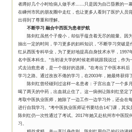
者蹲好几个小时给病人做手术……只是因为自己昏厥的一
在嵊州市民的朋友圈中走红，也让更多人看到了医护人员
出得到了尊重和理解。
不断学习 融合中西医为患者护航
陈剑红虽然个子瘦小，却似乎蕴含着无尽的能量。因为
抽出一定的时间，学习更多的妇科知识，“不断学习突破是作
红从西医专科毕业，为了更好地提高自身技术水平，199
名中医本科生。“当初读大学的时候老师就跟我说过，作为
式去治愈患者，是一个很好的选择。”在考出了中医本科后
学习之路。通过孜孜不倦的学习，在2003年，她最终获得
陈剑红曾经碰到过这样一名患者：子宫出血了一个多月
喝了两天的中药，出血就止住了。这一病例让陈剑红坚定
考取中医执业医师，她除了一边工作一边学习外，还会在
进行自我学习。“考中医执业医师证书要结合14门课，其实
陈剑红仍一次性通过了考试。2017年她又赴杭州市中医院
习。
精益求精，并一直以身作则，陈剑红用自己的行动潜移