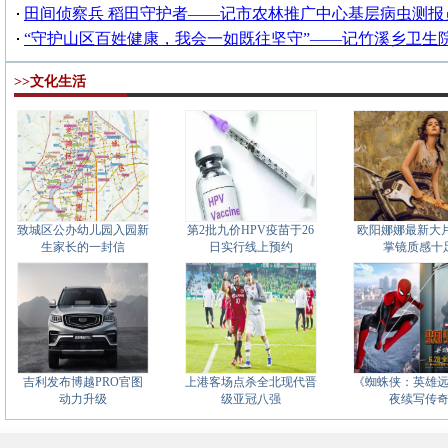
田间侦察兵 稻田守护者——记市农林推广中心基层病虫测报
“守护山区百姓健康，我会一如既往坚守”——记竹溪乡卫生
>>文化生活
致城区公办幼儿园入园新
第2批九价HPV疫苗于26
欧阳娜娜最新大片
生家长的一封信
日实行线上预约
掌镜质感十
吉利发布博越PRO官图
上港客场点杀全北现代晋
《蜘蛛侠：英雄
动力升级
级亚冠八强
夜续写传