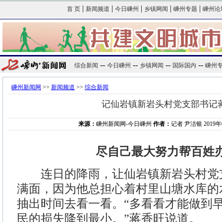
|
|
|
|
|
首 页
新闻频道
今日嵊州
乡镇网闻
嵊州专题
嵊州论
--
--
--
--
综合新闻
今日嵊州
乡镇网闻
国际国内
嵊州
嵊州新闻网
>>
新闻频道
>>
综合新闻
记仙岩镇新岩头村党支部书记
来源：
嵊州新闻网-今日嵊州
作者：
记者 尹洁银 2019年0
尽自己最大努力帮百姓
连日的降雨，让仙岩镇新岩头村党
满面，因为他总担心着村里山塘水库的
抽出时间去看一看。“多看看才能做到
民的损失降到最小。”蒋香旺说道。