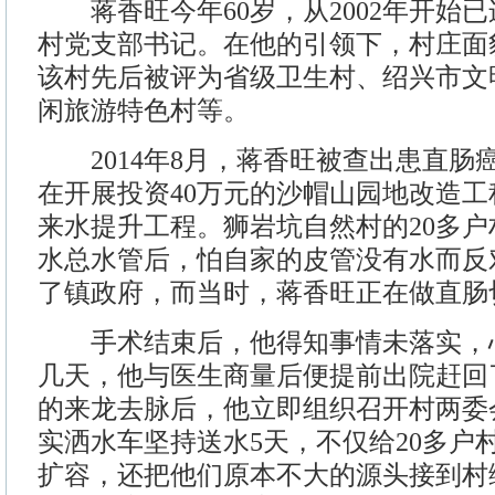
蒋香旺今年60岁，从2002年开始已
村党支部书记。在他的引领下，村庄面
该村先后被评为省级卫生村、绍兴市文
闲旅游特色村等。
2014年8月，蒋香旺被查出患直肠
在开展投资40万元的沙帽山园地改造工
来水提升工程。狮岩坑自然村的20多
水总水管后，怕自家的皮管没有水而反
了镇政府，而当时，蒋香旺正在做直肠
手术结束后，他得知事情未落实，
几天，他与医生商量后便提前出院赶回
的来龙去脉后，他立即组织召开村两委
实洒水车坚持送水5天，不仅给20多户
扩容，还把他们原本不大的源头接到村