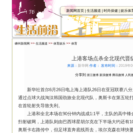
新闻网首页
|
生活频道
|
时尚保健
|
娱乐体
>>
>>
>>
嵊州新闻网
生活频道
体育娱乐
体育
上港客场点杀全北现代晋
来源：
新华网
作者：
发布时间：
2019年0
分享到
浙江微博
新浪微博
腾讯微博
人民
新华社首尔6月26日电上海上港队26日在亚冠联赛八分
通过点球大战淘汰韩国劲旅全北现代队，奥斯卡在第五轮
在首轮射失导致失利。
上港和全北本场在90分钟内战成1:1平，主队的高中锋
扫射破网，上港队则由巴西球星胡尔克在下半场大约还有1
奥斯卡右路传中，但足球直奔底线而去，埃尔克森在球快