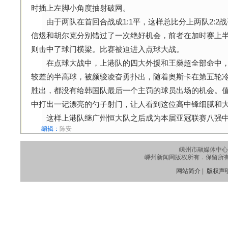
时插上左脚小角度抽射破网。
由于两队在首回合战成1:1平，这样总比分上两队2:2
信煜和胡尔克分别错过了一次绝好机会，前者在加时赛上
则击中了球门横梁。比赛被迫进入点球大战。
在点球大战中，上港队的四大外援和王燊超全部命中，
较差的半高球，被颜骏凌奋勇扑出，随着奥斯卡在第五轮冷
胜出，都没有给韩国队最后一个主罚的球员出场的机会。
中打出一记漂亮的勺子射门，让人看到这位高中锋细腻和
这样上港队继广州恒大队之后成为本届亚冠联赛八强中
编辑：
陈安
嵊州市融媒体中心
嵊州新闻网版权所有．保留所有权利
网站简介
|
版权声