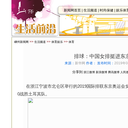
新闻网首页
|
生活频道
|
时尚保健
|
娱乐体
>>
>>
>>
嵊州新闻网
生活频道
体育娱乐
体育
排球：中国女排挺进东
来源：
新华网
作者：
发布时间：
2019年0
分享到
浙江微博
新浪微博
腾讯微博
人民
在浙江宁波市北仑区举行的2019国际排联东京奥运会女
0战胜土耳其队。