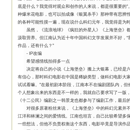
底是什么？我觉得对观众和创作的人来说，都是很重要的”
种爆米花电影，也可以拍成像《银翼杀手》那种带有思辨性
的各种可能性摸一遍，现在说什么科幻元年，我觉得是为时
虽然，《流浪地球》《疯狂的外星人》《上海堡垒》都
汲取营养。但江南认为近十年中国科幻文学发展并不好，“
作品，还有什么？”
- IP改编
希望感情线拍得多一点
决定将自己的小说《上海堡垒》搬上大银幕，已经是六
有信心，那时科幻电影在中国是稀缺类型，做科幻电影大家
试试看嘛。”在最初剧本阶段，江南本不在编剧团队内，但
个人想象出来的东西是不一样的，我就自己要求写了一版，
《十二公民》编剧之一韩景龙也都参与了编剧工作，最后
对很多原著粉丝来说，《上海堡垒》中的科幻元素并不
江洋和林澜之间的爱情线。江南也坦言，自己比较希望多
一些想法，但他不负责权衡这个东西，电影毕竟是导演作