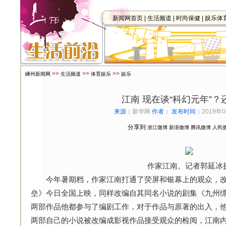
新闻网首页
|
生活频道
|
时尚保健
|
娱乐体
>>
>>
>>
嵊州新闻网
生活频道
体育娱乐
娱乐
江南 现在谈“科幻元年”
来源：
新华网
作者：
发布时间：
2019年0
分享到
浙江微博
新浪微博
腾讯微博
人民
作家江南。记者郭延冰
今年暑期档，作家江南打通了荧屏和银幕上的观众，改
垒》今日全国上映，同样改编自其同名小说的剧集《九州
两部作品他都参与了编剧工作，对于作品与原著的出入，
两部自己的小说被改编成影视作品接受观众的检阅，江南