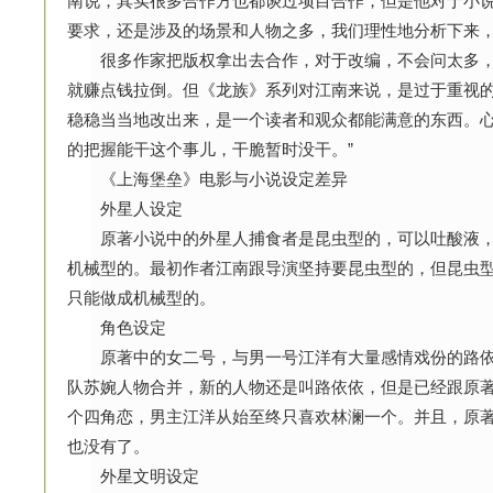
南说，其实很多合作方也都谈过项目合作，但是他对于小说
要求，还是涉及的场景和人物之多，我们理性地分析下来，
很多作家把版权拿出去合作，对于改编，不会问太多，
就赚点钱拉倒。但《龙族》系列对江南来说，是过于重视的
稳稳当当地改出来，是一个读者和观众都能满意的东西。
的把握能干这个事儿，干脆暂时没干。”
《上海堡垒》电影与小说设定差异
外星人设定
原著小说中的外星人捕食者是昆虫型的，可以吐酸液，
机械型的。最初作者江南跟导演坚持要昆虫型的，但昆虫
只能做成机械型的。
角色设定
原著中的女二号，与男一号江洋有大量感情戏份的路依
队苏婉人物合并，新的人物还是叫路依依，但是已经跟原
个四角恋，男主江洋从始至终只喜欢林澜一个。并且，原
也没有了。
外星文明设定