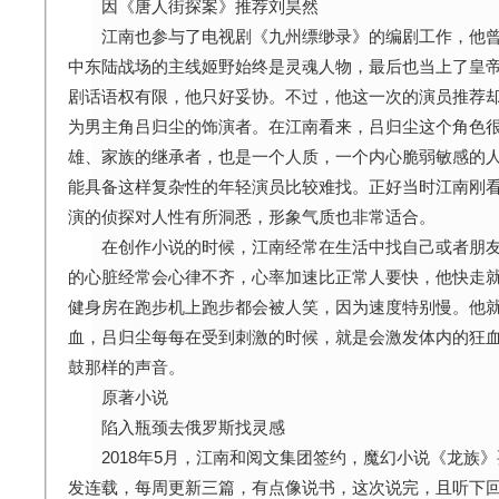
因《唐人街探案》推荐刘昊然
江南也参与了电视剧《九州缥缈录》的编剧工作，他曾
中东陆战场的主线姬野始终是灵魂人物，最后也当上了皇
剧话语权有限，他只好妥协。不过，他这一次的演员推荐
为男主角吕归尘的饰演者。在江南看来，吕归尘这个角色
雄、家族的继承者，也是一个人质，一个内心脆弱敏感的
能具备这样复杂性的年轻演员比较难找。正好当时江南刚
演的侦探对人性有所洞悉，形象气质也非常适合。
在创作小说的时候，江南经常在生活中找自己或者朋友
的心脏经常会心律不齐，心率加速比正常人要快，他快走就
健身房在跑步机上跑步都会被人笑，因为速度特别慢。他
血，吕归尘每每在受到刺激的时候，就是会激发体内的狂
鼓那样的声音。
原著小说
陷入瓶颈去俄罗斯找灵感
2018年5月，江南和阅文集团签约，魔幻小说《龙族》
发连载，每周更新三篇，有点像说书，这次说完，且听下