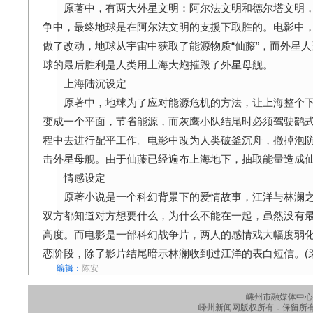
原著中，有两大外星文明：阿尔法文明和德尔塔文明，
争中，最终地球是在阿尔法文明的支援下取胜的。电影中
做了改动，地球从宇宙中获取了能源物质“仙藤”，而外星
球的最后胜利是人类用上海大炮摧毁了外星母舰。
上海陆沉设定
原著中，地球为了应对能源危机的方法，让上海整个下
变成一个平面，节省能源，而灰鹰小队结尾时必须驾驶鹞
程中去进行配平工作。电影中改为人类破釜沉舟，撤掉泡
击外星母舰。由于仙藤已经遍布上海地下，抽取能量造成
情感设定
原著小说是一个科幻背景下的爱情故事，江洋与林澜之
双方都知道对方想要什么，为什么不能在一起，虽然没有
高度。而电影是一部科幻战争片，两人的感情戏大幅度弱
恋阶段，除了影片结尾暗示林澜收到过江洋的表白短信。(
编辑：
陈安
嵊州市融媒体中心
嵊州新闻网版权所有．保留所有权利