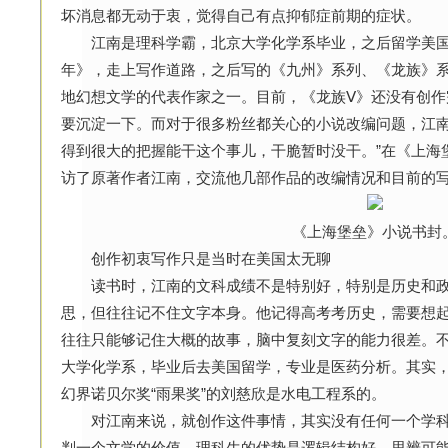
坏消息都无动于衷，觉得自己有点抑郁症前期的症状。
江南是理科学霸，北京大学化学系毕业，之后留学美国
年》，走上写作道路，之后写的《九州》系列、《龙族》
地幻想文学的代表作家之一。目前，《龙族Ⅴ》还没有创作
要沉淀一下。而对于很多粉丝都关心的小说改编问题，江南
得到很大的把握能干这个事儿，干脆暂时没干。”在《上海
访了原著作者江南，交流他几部作品的改编情况和目前的
《上海堡垒》小说书封
创作初衷写作只是当时在美国太无聊
读书时，江南的文科成绩不是特别好，特别是历史和政
思，但往往记不住文字本身。他记得高考考历史，需要想
往往只能够记住大概的故事，脑中复刻文字的能力很差。
大学化学系，毕业后去美国留学，专业是医药分析。其实
幻界诺贝尔奖“雨果奖”的刘慈欣是水电工程系的。
对江南来说，就创作这件事情，其实没有任何一个学科
判一个文学的价值。理科生的优势是逻辑结构好，思辨可