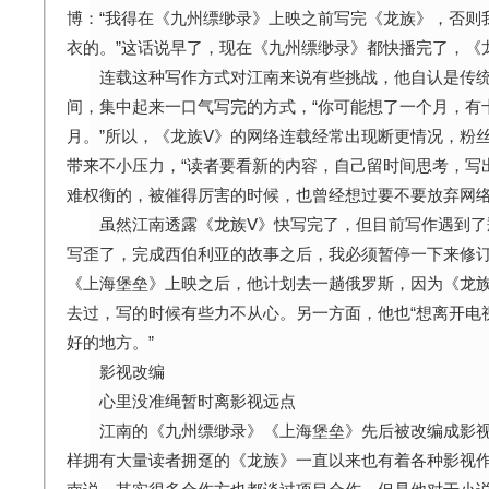
博：“我得在《九州缥缈录》上映之前写完《龙族》，否则
衣的。”这话说早了，现在《九州缥缈录》都快播完了，《
连载这种写作方式对江南来说有些挑战，他自认是传统
间，集中起来一口气写完的方式，“你可能想了一个月，有
月。”所以，《龙族Ⅴ》的网络连载经常出现断更情况，粉
带来不小压力，“读者要看新的内容，自己留时间思考，写
难权衡的，被催得厉害的时候，也曾经想过要不要放弃网络
虽然江南透露《龙族Ⅴ》快写完了，但目前写作遇到了瓶
写歪了，完成西伯利亚的故事之后，我必须暂停一下来修订
《上海堡垒》上映之后，他计划去一趟俄罗斯，因为《龙族
去过，写的时候有些力不从心。另一方面，他也“想离开电
好的地方。”
影视改编
心里没准绳暂时离影视远点
江南的《九州缥缈录》《上海堡垒》先后被改编成影视
样拥有大量读者拥趸的《龙族》一直以来也有着各种影视