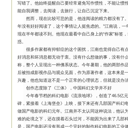
写错了。他始终提醒自己要经常避免写作惯性，不能让惯
能自我调整，去阅读，去旅行，让自己沉淀下来。
然而，现在比较可悲的是，他连阅读的精力都没有了。
年没有好好阅读了，这个事情让人挺焦虑的。”江南说，一
现在半年都读不到。他现在最看中自己身上的“作家”标签
惑。
很多作家都有抑郁症的这个困扰，江南也觉得自己有点
好消息和坏消息都无动于衷。没有什么想做的事，没有什么
称，整个人呈现出一种佛系状态。今年暑期，他的两部作
后被拍成影视作品与观众见面，作为原著作者，这本来是
兴趣，他也知道这不是一个正常的心理状态，但就是没办
创作态度除了《三体》，中国科幻文学并不好
今年春节档的科幻电影《流浪地球》，创造了46.5亿
碑，紧接着《上海堡垒》上映，接下来还有几部国产科幻
做国产电影的科幻元年。江南并不太认同这种说法，他认
难的处境之下，还在摸着石头过河，不能因为出来了几部
是，国产电影还没有形成一个完好的制作科幻电影的工业体