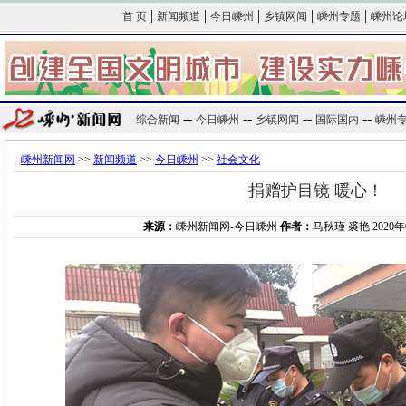
|
|
|
|
|
首 页
新闻频道
今日嵊州
乡镇网闻
嵊州专题
嵊州论
--
--
--
--
综合新闻
今日嵊州
乡镇网闻
国际国内
嵊州
嵊州新闻网
>>
新闻频道
>>
今日嵊州
>>
社会文化
捐赠护目镜 暖心！
来源：
嵊州新闻网-今日嵊州
作者：
马秋瑾 裘艳 2020年0