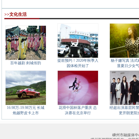
>>文化生活
提前预约！2020年秋季入
杨子姗写真 法式
百年越剧 剡城传韵
园体检开始了
显夏日少女
16.98万-19.98万元 长城
花滑中国杯落户重庆 总
经超出演基层民
炮越野皮卡上市
决赛在北京举行
更开朗更阳
嵊州市融媒体中