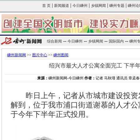
|
|
|
|
|
首 页
新闻频道
今日嵊州
乡镇网闻
嵊州专题
嵊州论
--
--
--
--
综合新闻
今日嵊州
乡镇网闻
国际国内
嵊州
嵊州新闻网
>>
图片中心
>>
嵊州图闻
绍兴市最大人才公寓全面完工 下半
来源：
嵊州新闻网-今日嵊州
作者：
记者 马秋瑾 通讯员 章孟春 20
昨日上午，记者从市城市建设投资
解到，位于我市浦口街道谢慕的人才公
于今年下半年正式投用。