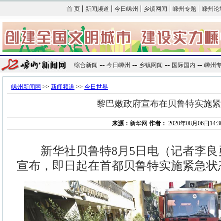
|
|
|
|
|
首 页
新闻频道
今日嵊州
乡镇网闻
嵊州专题
嵊州论
--
--
--
--
综合新闻
今日嵊州
乡镇网闻
国际国内
嵊州
嵊州新闻网
>>
新闻频道
>>
今日世界
黎巴嫩政府宣布在贝鲁特实施紧
来源：
新华网
作者：
2020年08月06日14:3
新华社贝鲁特8月5日电（记者李良
宣布，即日起在首都贝鲁特实施紧急状