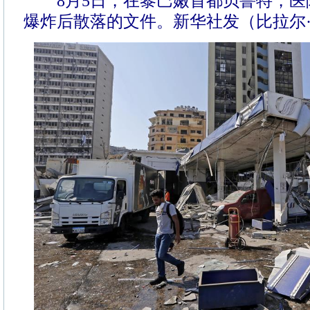
8月5日，在黎巴嫩首都贝鲁特，医
爆炸后散落的文件。新华社发（比拉尔·