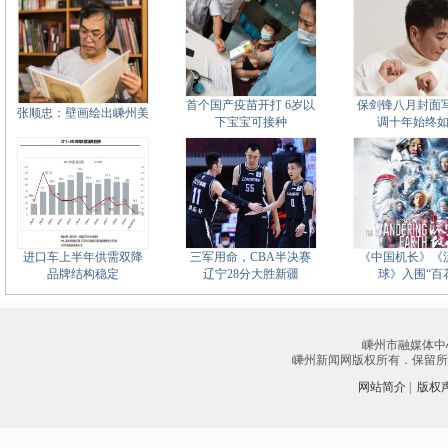
首个国产疫苗开打 6岁以
保剑锋八月封面写
张顺忠：壁画绘出嵊州美
下宝宝可接种
调十年始终
进口车上半年供需双降
三军用命，CBA半决赛
《中国机长》《
品牌结构稳定
辽宁28分大胜新疆
球》入围“百
嵊州市融媒体中
嵊州新闻网版权所有．保留所有权
网站简介
|
版权