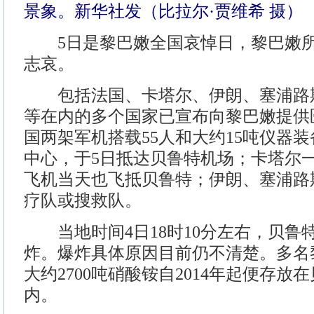
景象。新华社发（比拉尔·贾维希 摄）
5日是黎巴嫩全国哀悼日，黎巴嫩所
志哀。
包括法国、卡塔尔、伊朗、塞浦路
等在内的多个国家已宣布向黎巴嫩提供
国两架军机搭载55人和大约15吨仪器
中心，于5日抵达贝鲁特机场；卡塔尔
飞机当天也飞抵贝鲁特；伊朗、塞浦路
疗队或搜救队。
当地时间4日18时10分左右，贝鲁
炸。爆炸具体原因目前仍不清楚。多名
大约2700吨硝酸铵自2014年起便存放
内。