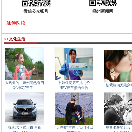
微信公众账号
嵊州新闻网
延伸阅读
>>文化生活
大热天的，嵊州竟然有四
市妇保院第五批九价
杨紫解锁无限穿
朵"梅花"开了…
HPV疫苗预约公告
海马7X正式上市 售价
“大巴黎”主席：我们可以
奥斯卡获奖影片