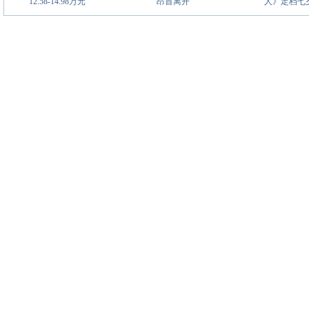
12.58-14.98万元
昂首离开
人》定档七