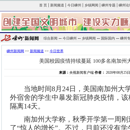
|
|
|
|
|
首 页
新闻频道
今日嵊州
乡镇网闻
嵊州专题
嵊州论
--
--
--
--
综合新闻
今日嵊州
乡镇网闻
国际国内
嵊州
嵊州新闻网
>>
新闻频道
>>
今日世界
美国校园疫情持续蔓延 100多名南加州
来源：
央视新闻客户端
作者：
2020年08月25日1
当地时间8月24日，美国南加州大
外宿舍的学生中暴发新冠肺炎疫情，该校
隔离14天。
南加州大学称，秋季开学第一周刚
了“惊人的增长”。不过，目前还没有学