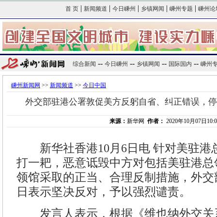
|
|
|
|
|
首 页
新闻频道
今日嵊州
乡镇网闻
嵊州专题
嵊州论
--
--
--
--
综合新闻
今日嵊州
乡镇网闻
国际国内
嵊州
嵊州新闻网
>>
新闻频道
>>
今日中国
外交部驻港公署敦促美方反躬自省、纠正错误，停
来源：
新华网
作者：
2020年10月07日10:0
新华社香港10月6日电 针对美驻港
打一耙，恶意诋毁中方对包括美驻港总
领馆采取的正当、合理反制措施，外交
日表示坚决反对，予以强烈谴责。
发言人表示，根据《维也纳外交关