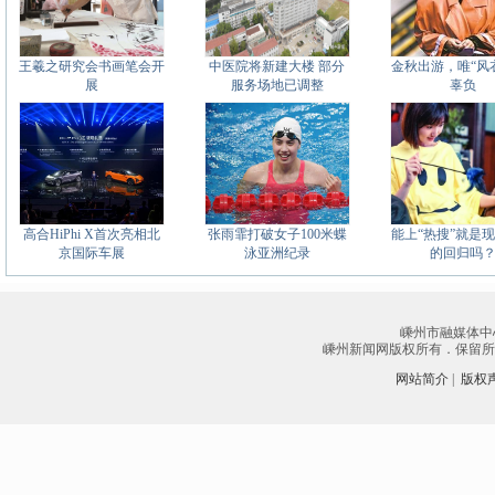
王羲之研究会书画笔会开
中医院将新建大楼 部分
金秋出游，唯“风
展
服务场地已调整
辜负
高合HiPhi X首次亮相北
张雨霏打破女子100米蝶
能上“热搜”就是
京国际车展
泳亚洲纪录
的回归吗
嵊州市融媒体中
嵊州新闻网版权所有．保留所有权
网站简介
|
版权