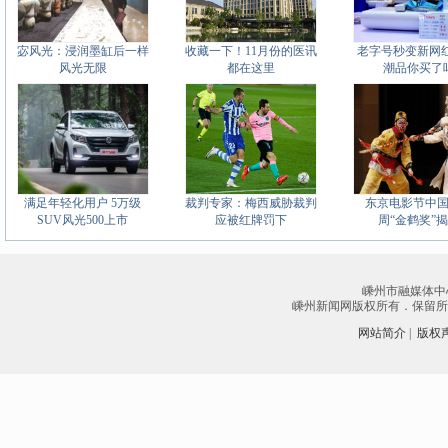
宓风光：浸润墨缸后一样
收藏一下！11月份的医讯
老字号秒变新网红
风光无限
都在这里
潮品你买了
满足年轻化用户 5万级
裁判专家：梅西威胁裁判
东京电影节中
SUV风光500上市
应被红牌罚下
周“金鹤奖”
嵊州市融媒体中
嵊州新闻网版权所有．保留所有权
网站简介
|
版权