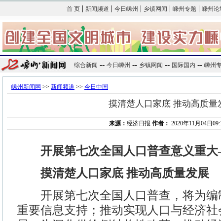
|
|
|
|
|
首 页
新闻频道
今日嵊州
乡镇网闻
嵊州专题
嵊州论
--
--
--
--
综合新闻
今日嵊州
乡镇网闻
国际国内
嵊州
嵊州新闻网
>>
新闻频道
>>
今日中国
摸清楚人口家底 推动高质量
来源：
经济日报
作者：
2020年11月04日09:
开展第七次全国人口普查意义重大
摸清楚人口家底 推动高质量发展
开展第七次全国人口普查，将为编制
重要信息支持；推动实现人口与经济社