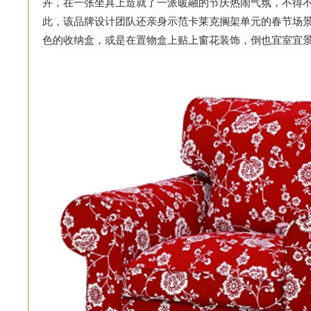
卉，在一张坐具上造就了一派暖融的节庆热闹气氛，不得
此，该品牌设计团队还亲身示范卡莱克搁架单元的春节场
色的收纳盒，或是在置物盒上贴上窗花装饰，倒也宜室宜