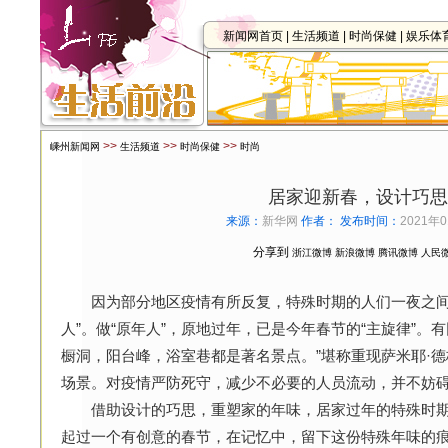
新闻网首页
|
生活频道
|
时尚保健
|
娱乐体
>>
>>
>>
嵊州新闻网
生活频道
时尚保健
时尚
居家迎新春，设计巧思
来源：
新华网
作者：
发布时间：
2021年0
分享到
浙江微博
新浪微博
腾讯微博
人民
因为部分地区疫情有所反复，特殊时期的人们一夜之间
人”。做“原年人”，原地过年，已是今年春节的“主旋律”。
橱洞，阳台峰，浴室巷都是著名景点。”堪称重现萨米耶·德
场景。对疫情严防死守，减少不必要的人员流动，并不妨
借助设计的巧思，重塑家的年味，居家过年的特殊时期
起过一个有创意的春节，在记忆中，留下这份特殊年味的