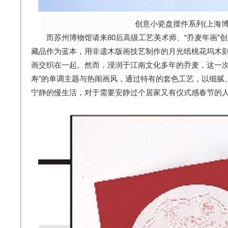
创意小瓷盘摆件系列(上海博
而苏州博物馆请来80后高级工艺美术师、“乔麦年画”
藏品作为蓝本，用非遗木版画技艺制作的月光纸桃花坞木
画交织在一起。然而，浸润于江南文化多年的乔麦，这一次
寿”的单调主题与热闹画风，通过特有的套色工艺，以细腻
宁静的慢生活，对于需要安静过个居家又有仪式感春节的