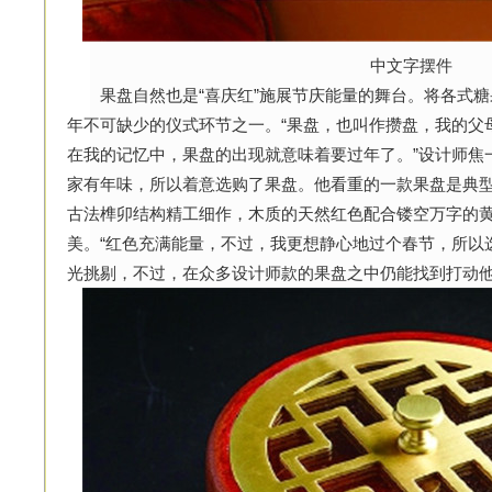
中文字摆件
果盘自然也是“喜庆红”施展节庆能量的舞台。将各式糖
年不可缺少的仪式环节之一。“果盘，也叫作攒盘，我的父
在我的记忆中，果盘的出现就意味着要过年了。”设计师焦一
家有年味，所以着意选购了果盘。他看重的一款果盘是典
古法榫卯结构精工细作，木质的天然红色配合镂空万字的
美。“红色充满能量，不过，我更想静心地过个春节，所以
光挑剔，不过，在众多设计师款的果盘之中仍能找到打动