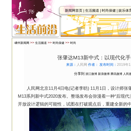
新闻网首页
|
生活频道
|
时尚保健
|
娱乐体
>>
>>
>>
嵊州新闻网
生活频道
时尚保健
时尚
张肇达M13新中式：以现代化
来源：
人民网
作者：
发布时间：
2019年1
分享到
浙江微博
新浪微博
腾讯微博
人民
人民网北京11月4日电(记者李昉) 11月1日，设计师张肇
M13系列新中式2020发布。整场发布会弥漫着一种“后现
开放设计逻辑的可能性，试图在打破观点后，重建全新的