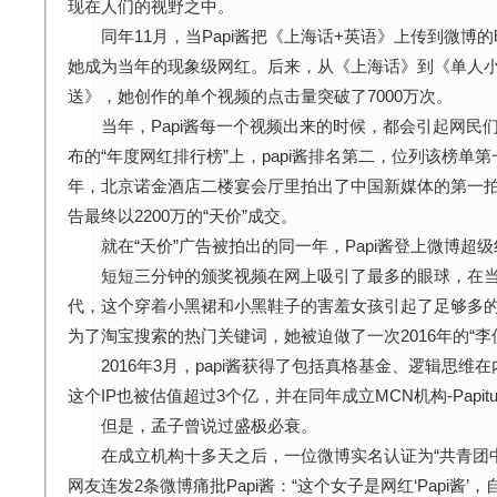
现在人们的视野之中。
同年11月，当Papi酱把《上海话+英语》上传到微博
她成为当年的现象级网红。后来，从《上海话》到《单人小剧
送》，她创作的单个视频的点击量突破了7000万次。
当年，Papi酱每一个视频出来的时候，都会引起网民们巨
布的“年度网红排行榜”上，papi酱排名第二，位列该榜单
年，北京诺金酒店二楼宴会厅里拍出了中国新媒体的第一拍，
告最终以2200万的“天价”成交。
就在“天价”广告被拍出的同一年，Papi酱登上微博超级
短短三分钟的颁奖视频在网上吸引了最多的眼球，在当
代，这个穿着小黑裙和小黑鞋子的害羞女孩引起了足够多
为了淘宝搜索的热门关键词，她被迫做了一次2016年的“李
2016年3月，papi酱获得了包括真格基金、逻辑思维在内投
这个IP也被估值超过3个亿，并在同年成立MCN机构-Papitu
但是，孟子曾说过盛极必衰。
在成立机构十多天之后，一位微博实名认证为“共青团中
网友连发2条微博痛批Papi酱：“这个女子是网红‘Papi酱