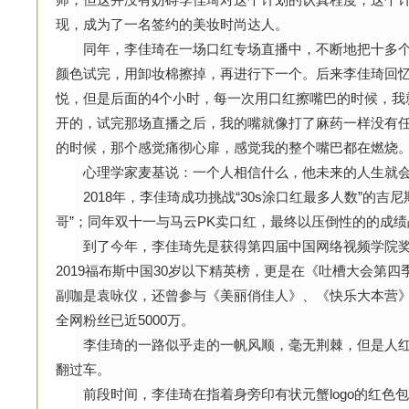
现，成为了一名签约的美妆时尚达人。
同年，李佳琦在一场口红专场直播中，不断地把十多个品
颜色试完，用卸妆棉擦掉，再进行下一个。后来李佳琦回忆
悦，但是后面的4个小时，每一次用口红擦嘴巴的时候，我
开的，试完那场直播之后，我的嘴就像打了麻药一样没有
的时候，那个感觉痛彻心扉，感觉我的整个嘴巴都在燃烧。
心理学家麦基说：一个人相信什么，他未来的人生就会
2018年，李佳琦成功挑战“30s涂口红最多人数”的吉
哥”；同年双十一与马云PK卖口红，最终以压倒性的的成
到了今年，李佳琦先是获得第四届中国网络视频学院奖
2019福布斯中国30岁以下精英榜，更是在《吐槽大会第
副咖是袁咏仪，还曾参与《美丽俏佳人》、《快乐大本营》
全网粉丝已近5000万。
李佳琦的一路似乎走的一帆风顺，毫无荆棘，但是人红
翻过车。
前段时间，李佳琦在指着身旁印有状元蟹logo的红色包