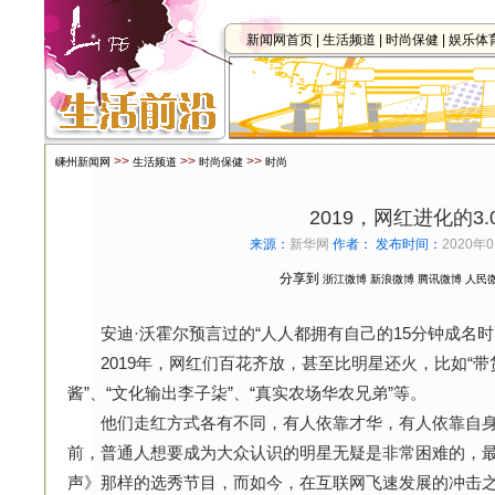
新闻网首页
|
生活频道
|
时尚保健
|
娱乐体
>>
>>
>>
嵊州新闻网
生活频道
时尚保健
时尚
2019，网红进化的3.
来源：
新华网
作者：
发布时间：
2020年0
分享到
浙江微博
新浪微博
腾讯微博
人民
安迪·沃霍尔预言过的“人人都拥有自己的15分钟成名时间
2019年，网红们百花齐放，甚至比明星还火，比如“带货一
酱”、“文化输出李子柒”、“真实农场华农兄弟”等。
他们走红方式各有不同，有人依靠才华，有人依靠自身
前，普通人想要成为大众认识的明星无疑是非常困难的，
声》那样的选秀节目，而如今，在互联网飞速发展的冲击