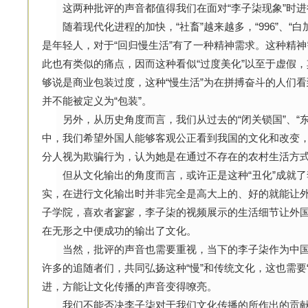
这两种批评的声音都值得我们在面对“李子柒现象”时进
随着现代化进程的加快，“社畜”越来越多，“996”、“
是年轻人，对于“回归慢生活”有了一种精神需求。这种精神
此也有类似的痛点，因而这种看似“过度美化”以至于虚假
够说是商业包装过度，这种“慢生活”为在拼搏奋斗的人们
并不能被定义为“包装”。
另外，从历史角度而言，我们从过去的“闭关锁国”、“东
中，我们希望外国人能够客观公正看到我国的文化和改变，
分人视为欺骗行为，认为她是在通过不存在的农村生活方式
但从文化输出的角度而言，或许正是这种“丑化”成就了李
实，在进行文化输出时并非完全是高大上的、好的就能让
子学院，喜欢者寥寥，李子柒的视频展示的生活细节让外国
在无形之中便成功的输出了文化。
当然，批评的声音也需要重视，当下的李子柒作为中国
许多的追随者们，共同弘扬这种“慢”和传统文化，这也需要
进，方能让文化传播的声音变得嘹亮。
我们不能否决李子柒对于我们文化传播的所作出的贡献