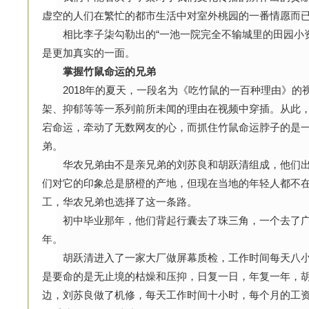
虚空的人们在繁忙的都市生活中对室外桃园的一番情愿而
相比李子柒勾勒出的“一池一院完全不输城里的田园小资
是更加真实的一面。
掌握竹鼠命运的兄弟
2018年的夏天，一段名为《吃竹鼠的一百种理由》的
架、抑郁等等一系列前所未闻的理由在视频中穿插。从此，
宕命运，牵动了无数网友的心，而抓住竹鼠命运脖子的是
弟。
华农兄弟由不是亲兄弟的刘苏良和胡跃清组成，他们出
们对它的印象总是脐橙的产地，但现在当地的年轻人都不
工，华农兄弟也选择了这一条路。
初中毕业那年，他们背起行囊去了珠三角，一个去了广州
年。
胡跃清进入了一家大厂做屏幕质检，工作时间每天八小
是要命的是无止境的枯燥和压抑，日复一日，年复一年，胡
边，刘苏良做了机修，每天工作时间十小时，每个月的工