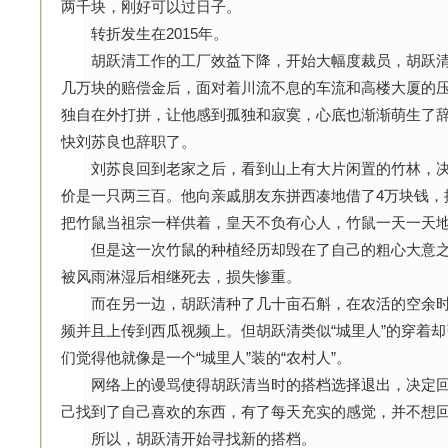
两千块，刚好可以过日子。
转折发生在2015年。
胡跃清工作的工厂效益下降，开始大幅度裁员，胡跃清
几万块的赔偿金后，面对着川流不息的车流和高楼大厦的
独自在外打拼，让他感到孤独和寂寞，心底也渐渐萌生了
快刘苏良也辞职了。
刘苏良回到老家之后，看到山上有大片闲置的竹林，决
价是一只两三百。他向亲戚朋友东拼西凑地借了4万块钱，
把竹鼠当祖宗一样供着，皇天不负有心人，竹鼠一天一天
但是这一次竹鼠的种植经历却毁在了自己的粗心大意之
被风雨淋湿后相继死去，损失惨重。
而在另一边，胡跃清种了几十亩石斛，在农活的空余时间
频并且上传到西瓜视频上。但胡跃清类似“城里人”的穿着却
们觉得他就像是一个“城里人”装的“农村人”。
网络上的谩骂使得胡跃清当时的搭档选择退出，决定回
己找到了自己喜欢的东西，有了每天充实的感觉，并不想
所以，胡跃清开始寻找新的搭档。