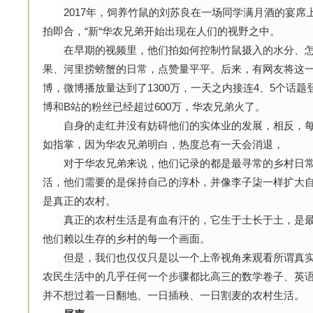
2017年，饲养竹鼠的刘苏良在一场同学满月酒的宴席
拍即合，“新“华农兄弟开始出现在人们的视野之中。
在早期的视频里，他们拍如何控制竹鼠摄入的水分、怎
果、河里捞螃蟹的日常，点赞量平平。后来，有网友将这
博，微博播放量达到了1300万，一天之内接连4、5个话
博和B站的粉丝已经超过600万，华农兄弟火了。
自身的走红并没有妨碍他们的实体业的发展，相反，每
如指掌，因为华农兄弟明白，热度总有一天会消退，
对于华农兄弟来说，他们记录的都是最寻常的乡村日常
活，他们需要的是保持自己的淳朴，并像李子柒一样扩大
是真正的农村。
真正的农村生活是有血有汗的，它生于土长于土，是最
他们赖以生存的乡村的每一个画面。
但是，我们也仅仅只是以一个上帝视角来观看所谓真实
农民生活中的几乎任何一个步骤都比高三的数学卷子、英
并不想过着一日翻地、一日插秧、一日割麦的农村生活。