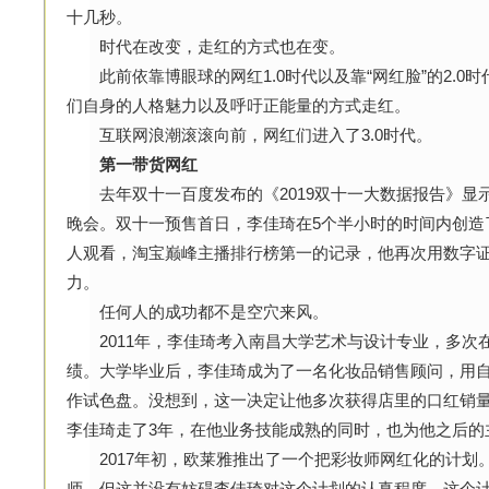
十几秒。
时代在改变，走红的方式也在变。
此前依靠博眼球的网红1.0时代以及靠“网红脸”的2.0
们自身的人格魅力以及呼吁正能量的方式走红。
互联网浪潮滚滚向前，网红们进入了3.0时代。
第一带货网红
去年双十一百度发布的《2019双十一大数据报告》显
晚会。双十一预售首日，李佳琦在5个半小时的时间内创造了3
人观看，淘宝巅峰主播排行榜第一的记录，他再次用数字
力。
任何人的成功都不是空穴来风。
2011年，李佳琦考入南昌大学艺术与设计专业，多次
绩。大学毕业后，李佳琦成为了一名化妆品销售顾问，用
作试色盘。没想到，这一决定让他多次获得店里的口红销
李佳琦走了3年，在他业务技能成熟的同时，也为他之后的
2017年初，欧莱雅推出了一个把彩妆师网红化的计划
师，但这并没有妨碍李佳琦对这个计划的认真程度，这个