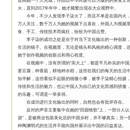
是由她一个人完成，作品以中华民族引以为傲的的美食文
火，直到2017年年中，她才频繁出现在大众视野中。
今年，不少人发现李子柒火了，而且不单是在国内火，国外也
万人关注，数千万人为她的视频下点喜欢，外国人为视频
食、手工、传统技术而疯狂，纷纷为中国点赞。
李子柒的成功之处是在于对当下文化输出的一种创新，
生活的镜子。在视频里，无论是镜头和风格的精心调度，
她于创作视频的创新点和用心程度。
在视频中，没有所谓的“高大上”，都是平凡朴实的中国
婆豆腐，种香菇，耕地种水稻，这些在我们的每天的生活中
知半解，这些看似不起眼的细微小事，被李子柒精心拍摄
传统和生活的魅力，也让中国人为自己的文化而感到骄傲
的乐趣，可谓是一举多得。
在成功进行文化输出的同时，自然也会有批评存在。
反对的声音主要集中在她的“田园牧歌”上，一部分人认
源”，是被商业包装美化后的中国乡村，并不够真实；另一部
种陶渊明式的生活并不能向国外展示出中国的日益发达。