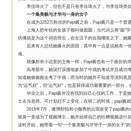
李佳琦火了，但也不是只有李佳琦火了，与李佳琦类似的
一个集美貌与才华与一身的女子
在成为3252万粉丝的Papi酱之前，Papi酱只是一个
上海人把年轻的女孩子都叫做囡囡，当代词义将“囡”字赋
彷佛就是为这个词语而生，在女汉子的自我嘲笑之下，她
后来有人总结她爆火的原因，其中有一点是说她有一张
魂。
就像所有小说里的主角一样，Papi酱也有一个曲折的
高考那年，她误打误撞地参加了中戏的考试并且成功考
知道她偷偷跑去考了中戏，而当时的她并不知道导演到底
为“运气好”，但“运气好”，也是获得成功最重要的一部分
毕业之后，Papi酱并没有找到自己心仪的工作，于是
士去当老师。可计划赶不上变化，在研二的时候，papi酱
2015年7月，微博秒拍和小咖秀的出现改变了papi酱
摇身一变成为了视频博主，她开始将自己的吐槽视频进行
这时开始，她带着一句“一个集美貌与才华于一身的女子”