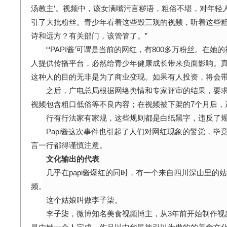
汤教主’。视频中，该女满嘴污言秽语，粗俗不堪，对年轻
引了大批粉丝。青少年看着这些毁三观的视频，听着这些
诗和远方？有关部门，该管管了。”
“‘PAPI酱’可谓是当前的网红，有800多万粉丝。在她
人提供传播平台，必然给青少年健康成长带来负面影响。
这种人的目的无非是为了商业变现。如果有人投资，将会带
之后，广电总局根据网络舆情和专家评审的结果，要求P
视频包含粗口低俗等不良内容；在视频被下架的7个月后，
行有行法家有家规，这些规则都是白纸黑字，违反了规
Papi酱这次事件也引起了人们对网红现象的警觉，毕
言一行都得谨慎注意。
文化输出的代表
几乎在papi酱爆红的同时，有一个来自四川深山里的
频。
这个姑娘叫做李子柒。
李子柒，微博知名美食视频博主，从3年前开始制作视