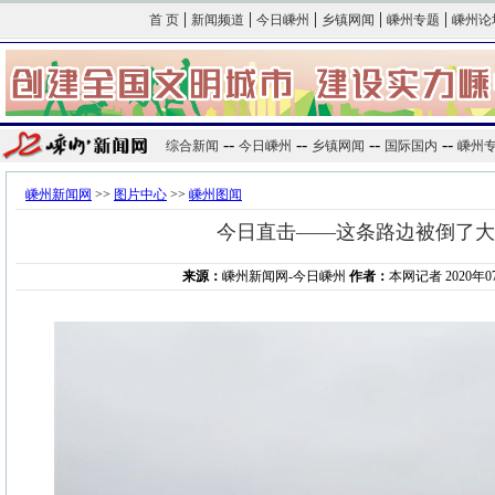
|
|
|
|
|
首 页
新闻频道
今日嵊州
乡镇网闻
嵊州专题
嵊州论
--
--
--
--
综合新闻
今日嵊州
乡镇网闻
国际国内
嵊州
嵊州新闻网
>>
图片中心
>>
嵊州图闻
今日直击——这条路边被倒了大
来源：
嵊州新闻网-今日嵊州
作者：
本网记者 2020年07