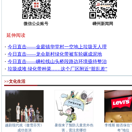
微信公众账号
嵊州新闻网
延伸阅读
今日直击——金庭镇华堂村一空地上垃圾无人理
今日直击——龙会新村绿化带被车轮碾成泥地
今日直击——嵊松线山头桥段路边环境亟待整治
垃圾成堆 绿化带种菜……这个厂区附近“脏乱差”
>>文化生活
越剧现代戏《傲雪芬芳》
暑假来了预防儿童意外伤
李维斯 能否保住
成功首演
害，需注意哪些
奇”地位