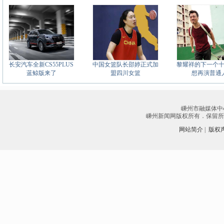
长安汽车全新CS55PLUS
中国女篮队长邵婷正式加
黎耀祥的下一个
蓝鲸版来了
盟四川女篮
想再演普通
嵊州市融媒体中
嵊州新闻网版权所有．保留所有权
网站简介
|
版权