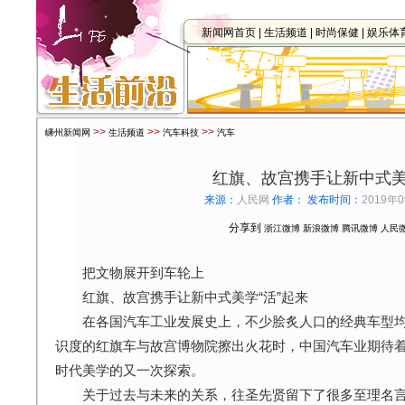
新闻网首页
|
生活频道
|
时尚保健
|
娱乐体
>>
>>
>>
嵊州新闻网
生活频道
汽车科技
汽车
红旗、故宫携手让新中式美
来源：
人民网
作者：
发布时间：
2019年0
分享到
浙江微博
新浪微博
腾讯微博
人民
把文物展开到车轮上
红旗、故宫携手让新中式美学“活”起来
在各国汽车工业发展史上，不少脍炙人口的经典车型均
识度的红旗车与故宫博物院擦出火花时，中国汽车业期待着
时代美学的又一次探索。
关于过去与未来的关系，往圣先贤留下了很多至理名言