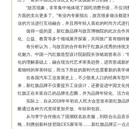
“故宫现象，非常集中地体现了国民消费升级，不仅消
方面的支出更多了。”有业内专家指出，故宫很多做法都是
业的方法进行互动融合，并且用年轻人喜欢的时尚方式进行
值得一提的是，新红旗品牌与故宫博物院的此次合作并非
化、公益、教育等多个领域展开探索，共同推广富有独特
有分析认为，与故宫的合作有利于红旗从优秀的传统文
化魅力。中国一汽红旗造型设计院副院长张铭就曾表示：“
化的理解基础上，融合现当代艺术审美趋势，进而形成新的
着独特的审美特征，而当下所处的新时代也需要新的美学
在各国汽车工业发展史上，不少脍炙人口的经典车型均
来，新红旗品牌不仅要提升工业设计，还要促进中国文化
红旗正在丰富自己的品牌生态圈，并为品牌年轻化、活力
实际上，自从2018年年初在人民大会堂发布新红旗品
断通过各种方式变得更加开放、年轻和包容。
从与李宁合作推出了国潮联名款衣服，到联合出品音乐
晚，到携创新科技登陆CES展等等……新红旗品牌正一点