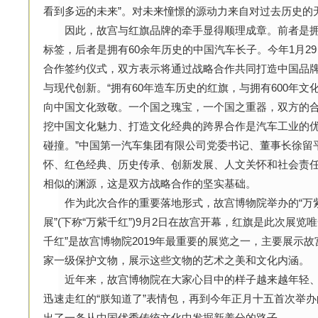
看到多远的未来”。对未来憧憬的源动力来自对过去历史的
因此，故宫与红旗品牌的牵手显得顺理成章。前者是拥有
标签，后者是拥有60余年历史的中国汽车长子。今年1月2
合作签约仪式，双方表示将通过战略合作共同打造中国品牌
与现代创新。“拥有60年造车历史的红旗，与拥有600年
向中国文化致敬。一个国之瑰宝，一个国之重器，双方的
挖中国文化魅力、打造文化经典的跨界合作是汽车工业的
碰撞。”中国第一汽车集团有限公司党委书记、董事长徐留
怀、红色经典、历史传承、创新发展、人文关怀和社会责
相似的渊源，这是双方战略合作的坚实基础。
作为此次合作的重要落地形式，故宫博物院举办的“万
展”(下称“万紫千红”)9月2日在故宫开幕，红旗是此次展
千红”是故宫博物院2019年最重要的展览之一，主要展示
家一级保护文物，展示这些文物的艺术之美和文化内涵。
近年来，故宫博物院在大家心目中的样子越来越年轻、
迅速走红的“朕知道了”表情包，再到今年正月十五首次举办
出了一条从中国优秀传统文化中发掘新养分的路子。