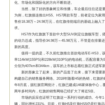
化、市场化和国际化的方向不断前进。
当然，除了好的形象树立和传播，车企最后往往还是要落
为例，红旗接连推出HS5、HS7两款车型，前者定位为家用的
售价18.38万～24.98万元，在红旗传统端庄的基础上融
求。
HS7作为红旗旗下首款中大型SUV则定位旗舰车型，搭载3
的动力总成，指导价34.98万～45.98万元，不管是在排
新的高度。
值得一提的是，不久前红旗推出首款电动车E-HS3，
率114kW(155PS)和228kW(310PS)的电动机，匹配容
分别为407km和344km，该车的上市标志着红旗正式进军
新的形象立了起来，新的产品造了出来，接下来需要新的
构建自己的销售服务网络。2018年随着H5的热销，红旗
年8月底，据红旗官网统计，红旗已建成146家体验中心，
两年多时间内，红旗的销售网络已经扩大了将近5倍。
市场的反应也证明了红旗这一系列行动的成功。今年1～8
辆，同比增长231%。目前，红旗H5及红旗HS5仍是红旗