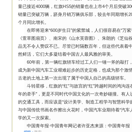
量已接近4000辆，红旗HS5的销量也在上市4个月后突破3
销量已突破万辆，跻身月销万辆俱乐部，较去年同期增长203
个月同比增长。
在即将迎来“600岁生日”的紫禁城，人们很容易在“万紫
《萱草图扇页》、南宋的《山水芙蓉图》、朱朗的《芝仙
品无不令人赞叹不已。尽管已时隔数百年，但这些代表着
然鲜活，它们大多凝结着中国古人最风雅的审美。
60年前，第一辆红旗轿车经过工人们一锤一斧的敲打，
成为新中国汽车工业艰难起步的历史定格，也成为那个激
古老的土地上第一次出现了属于中国人自己的高级轿车。
斗转星移，红旗的“红”与故宫的“红”跨越时间的鸿沟连在了
年的牵手”，更是不同时代中国文化的一次奇妙碰撞。有人
的交通工具，而应该是“设计美学、制造工程学与智慧科学
与中国传统书画名作擦出火花时，中国汽车业期待着“汽车
学的又一次探索。
中国青年报·中国青年网记者许亚杰来源：中国青年报