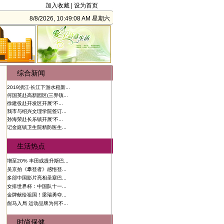
加入收藏
|
设为首页
8/8/2026, 10:49:08 AM 星期六
综合新闻
2019浙江·长江下游水稻新...
何国英赴高新园区(三界镇...
徐建役赴开发区开展“不...
我市与绍兴文理学院签订...
孙海荣赴长乐镇开展“不...
记金庭镇卫生院精防医生...
生活热点
增至20% 丰田或提升斯巴...
吴京拍《攀登者》感悟登...
多部中国影片亮相圣塞巴...
女排世界杯：中国队十一...
金牌献给祖国！梁瑞勇夺...
彪马入局 运动品牌为何不...
时尚保健