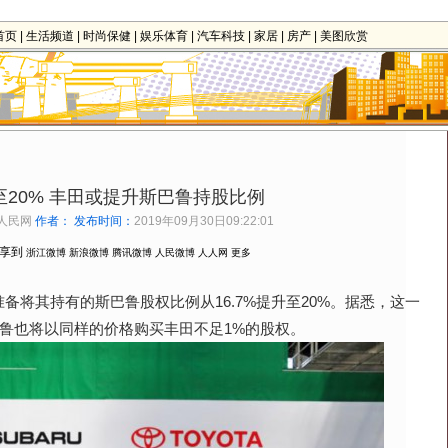
首页
|
生活频道
|
时尚保健
|
娱乐体育
|
汽车科技
|
家居
|
房产
|
美图欣赏
至20% 丰田或提升斯巴鲁持股比例
人民网
作者：
发布时间：
2019年09月30日09:22:01
享到
浙江微博
新浪微博
腾讯微博
人民微博
人人网
更多
其持有的斯巴鲁股权比例从16.7%提升至20%。据悉，这一
巴鲁也将以同样的价格购买丰田不足1%的股权。