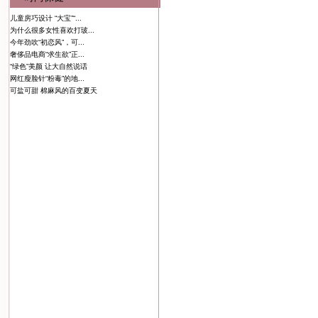
儿童房巧设计 “大宝”“...
为什么很多女性喜欢打玻...
今年劲吹“初恋风”，可...
奢侈品电商“求生欲”正...
“绿色”美颜 让大自然说话
网红瘦脸针“粉毒”的地...
可盐可甜 棉麻风的百变夏天