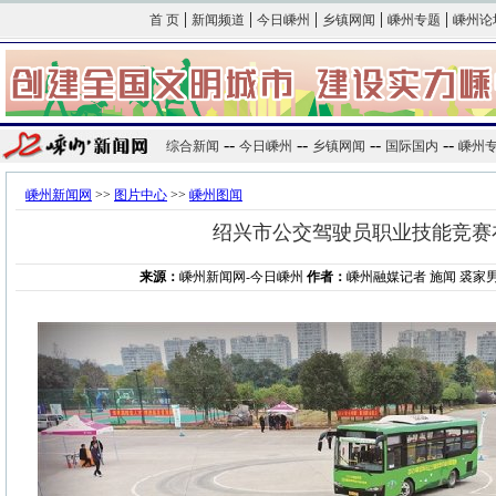
|
|
|
|
|
首 页
新闻频道
今日嵊州
乡镇网闻
嵊州专题
嵊州论
--
--
--
--
综合新闻
今日嵊州
乡镇网闻
国际国内
嵊州
嵊州新闻网
>>
图片中心
>>
嵊州图闻
绍兴市公交驾驶员职业技能竞赛
来源：
嵊州新闻网-今日嵊州
作者：
嵊州融媒记者 施闻 裘家男 20