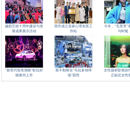
越剧艺校十周年建设与发
我市成立首家心理名医工
今冬，“毛茸茸”
展成果展示活动
作站
与时髦
“新世代智美潮跑”欧拉好
那不勒斯在“马拉多纳球
女性题材影视创
猫泰州上市
场”获胜
正贴近女性