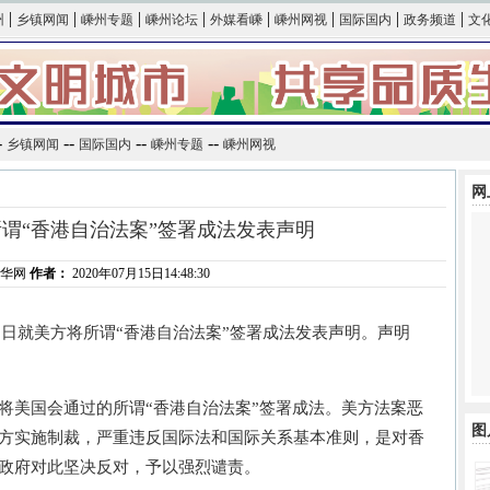
|
|
|
|
|
|
|
|
州
乡镇网闻
嵊州专题
嵊州论坛
外媒看嵊
嵊州网视
国际国内
政务频道
文
-
--
--
--
乡镇网闻
国际国内
嵊州专题
嵊州网视
网
谓“香港自治法案”签署成法发表声明
新华网
作者：
2020年07月15日14:48:30
5日就美方将所谓“香港自治法案”签署成法发表声明。声明
美国会通过的所谓“香港自治法案”签署成法。美方法案恶
图
方实施制裁，严重违反国际法和国际关系基本准则，是对香
政府对此坚决反对，予以强烈谴责。