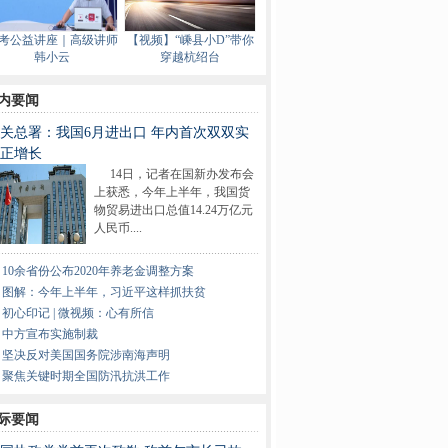
考公益讲座｜高级讲师
【视频】“嵊县小D”带你
韩小云
穿越杭绍台
内要闻
关总署：我国6月进出口 年内首次双双实
正增长
14日，记者在国新办发布会
上获悉，今年上半年，我国货
物贸易进出口总值14.24万亿元
人民币....
10余省份公布2020年养老金调整方案
图解：今年上半年，习近平这样抓扶贫
初心印记 | 微视频：心有所信
中方宣布实施制裁
坚决反对美国国务院涉南海声明
聚焦关键时期全国防汛抗洪工作
际要闻