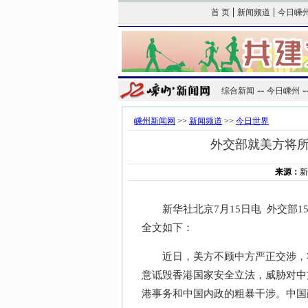
|
|
首 页
新闻频道
今日嵊
--
-
综合新闻
今日嵊州
嵊州新闻网
>>
新闻频道
>>
今日世界
外交部就美方将所
来源：
新华社北京7月15日电 外交部1
全文如下：
近日，美方不顾中方严正交涉，将
意诋毁香港国家安全立法，威胁对中
港事务和中国内政的粗暴干涉。中国