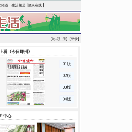
|
|
|
化频道
生活频道
健康在线
[论坛注册]
[登录]
上看《今日嵊州》
片中心