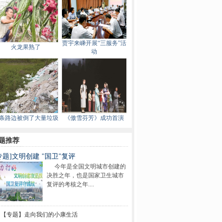
贾宇来嵊开展“三服务”活
火龙果熟了
动
条路边被倒了大量垃圾
《傲雪芬芳》成功首演
题推荐
专题]文明创建 "国卫"复评
今年是全国文明城市创建的
决胜之年，也是国家卫生城市
复评的考核之年....
【专题】走向我们的小康生活