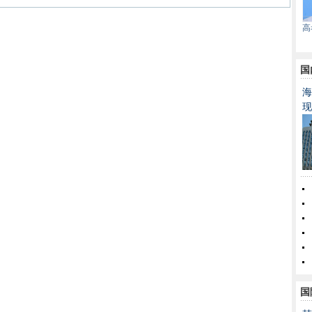
高
国
海
现
国