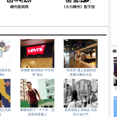
·
嵊州新闻网
《今日嵊州》数字报
·
·
·
·
·
·
·
嵊
童意外伤
李维斯 能否保住“牛仔传
"买买买"遇上免税经济
哪些
奇”地位
将擦出哪些火花
【
婷正式加
黎耀祥的下一个十年：还
陈奕迅线上演唱会 为演
篮
想再演普通人
艺行业打气