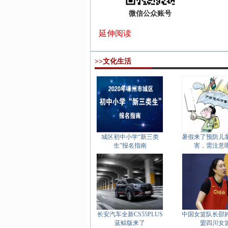
微信公众账号
延伸阅读
>>文化生活
城区初中小学“新三类
暑假来了预防儿
生”报名指南
害，需注意
长安汽车全新CS55PLUS
中国女篮队长邵
蓝鲸版来了
盟四川女