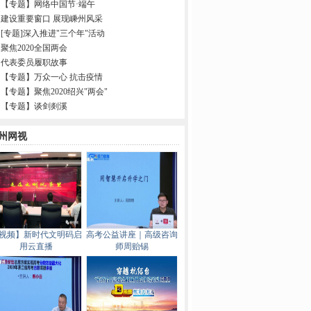
【专题】网络中国节·端午
建设重要窗口 展现嵊州风采
[专题]深入推进"三个年"活动
聚焦2020全国两会
代表委员履职故事
【专题】万众一心 抗击疫情
【专题】聚焦2020绍兴"两会"
【专题】谈剑剡溪
州网视
视频】新时代文明码启
高考公益讲座｜高级咨询
用云直播
师周贻锡